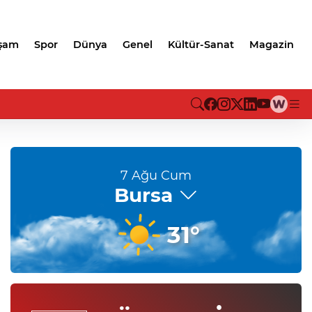
şam
Spor
Dünya
Genel
Kültür-Sanat
Magazin
Bursa'da Aslı Hünel’den 'Aç
ziyafeti
7 Ağu Cum
Bursa
31°