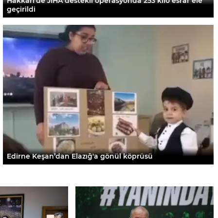
Hakkari'de JİHA destekli operasyonda 253 kilo esrar ele
geçirildi
Edirne Keşan’dan Elazığ'a gönül köprüsü