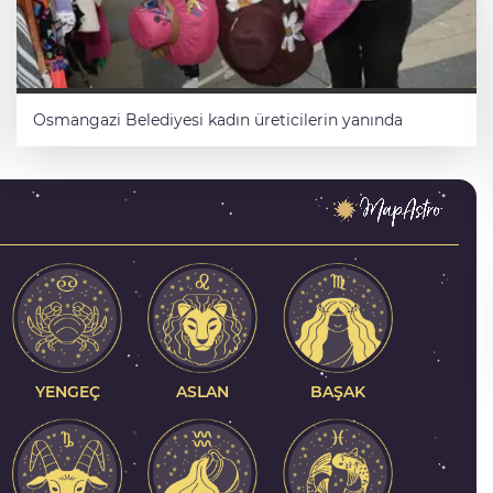
Osmangazi Belediyesi kadın üreticilerin yanında
Bursa’da Kurban Bayramı boyunca
azır
ulaşım ücretsiz
YENGEÇ
ASLAN
BAŞAK