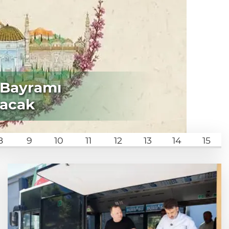
 Bayramı
nacak
8
9
10
11
12
13
14
15
ne
Mollarap’a değer katan projeler sona
yaklaşıyor