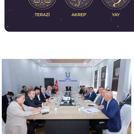
AKREP
TERAZI
YAY