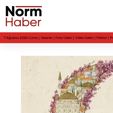
7 Ağustos 2026-Cuma
Yazarlar
Foto Galeri
Video Galeri
Fikstür
P