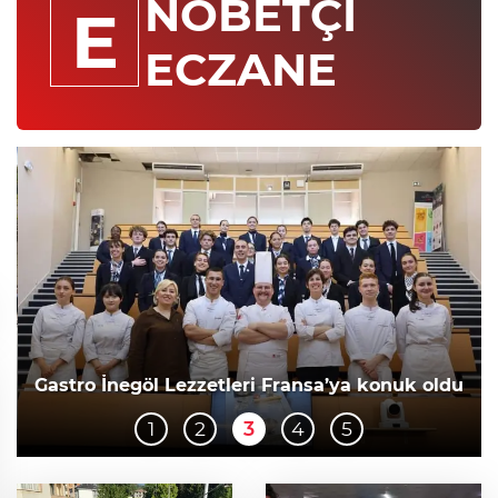
NÖBETÇİ
E
ECZANE
Gastro İnegöl Lezzetleri Fransa’ya konuk oldu
1
2
3
4
5