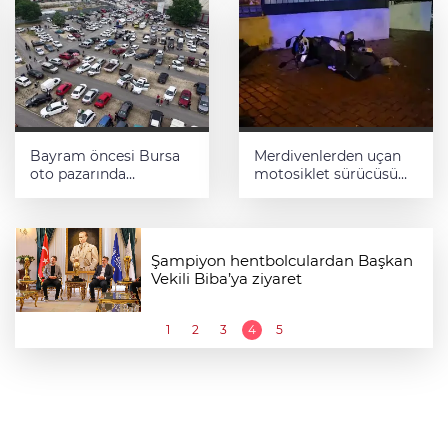
Bayram öncesi Bursa
Merdivenlerden uçan
oto pazarında
motosiklet sürücüsü
yoğunluk
yaralandı
Şampiyon hentbolculardan Başkan
Vekili Biba’ya ziyaret
1
2
3
4
5