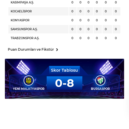
KASIMPAŞA A.Ş.
0
0
0
0
0
0
KOCAELİSPOR
0
0
0
0
0
0
KONYASPOR
0
0
0
0
0
0
SAMSUNSPOR A.Ş.
0
0
0
0
0
0
TRABZONSPOR A.Ş.
0
0
0
0
0
0
›
Puan Durumları ve Fikstür
Skor Tablosu
0
8
YENİ MALATYASPOR
BURSASPOR