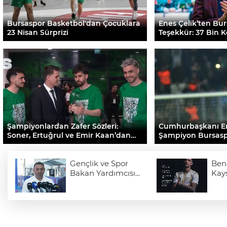
Bursaspor Basketbol'dan Çocuklara
Enes Çelik’ten Bur
23 Nisan Sürprizi
Teşekkür: 37 Bin 
Günden Bitti
Şampiyonlardan Zafer Sözleri:
Cumhurbaşkanı E
Soner, Ertuğrul ve Emir Kaan’dan
Şampiyon Bursasp
Şampiyonluk İtirafı!
Gençlik ve Spor
Ben
Bakan Yardımcısı
Kays
Yerlikaya: "Modern
pentatlonumuz
olimpiyatta madalya
alacak potansiyele
geldi"