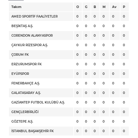
Takım
O
G
B
M
Av
P
AMED SPORTİF FAALİYETLER
0
0
0
0
0
0
BEŞİKTAŞ A.Ş.
0
0
0
0
0
0
CORENDON ALANYASPOR
0
0
0
0
0
0
ÇAYKUR RİZESPOR A.Ş.
0
0
0
0
0
0
ÇORUM FK
0
0
0
0
0
0
ERZURUMSPOR FK
0
0
0
0
0
0
EYÜPSPOR
0
0
0
0
0
0
FENERBAHÇE A.Ş.
0
0
0
0
0
0
GALATASARAY A.Ş.
0
0
0
0
0
0
GAZİANTEP FUTBOL KULÜBÜ A.Ş.
0
0
0
0
0
0
GENÇLERBİRLİĞİ
0
0
0
0
0
0
GÖZTEPE A.Ş.
0
0
0
0
0
0
İSTANBUL BAŞAKŞEHİR FK
0
0
0
0
0
0