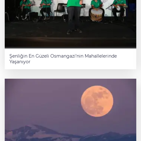
Şenliğin En Güzeli Osmangazi’nin Mahallelerinde
Yaşanıyor