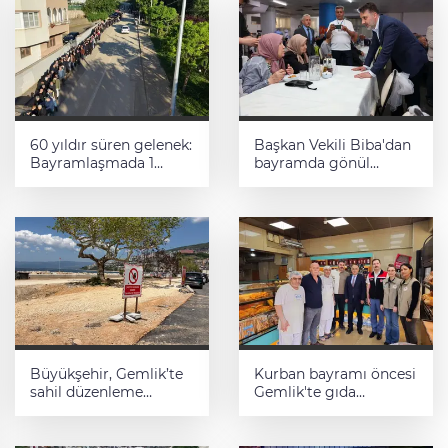
60 yıldır süren gelenek:
Başkan Vekili Biba'dan
Bayramlaşmada 1
bayramda gönül
kilometrelik kuyruk
ziyaretleri
oluştu
Büyükşehir, Gemlik’te
Kurban bayramı öncesi
sahil düzenleme
Gemlik'te gıda
çalışmalarına hız verdi
denetimleri artırıldı