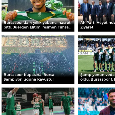
Bursaspor'da 4 yıllık yabancı hasreti
AK Parti Heyetind
bitti: Juergen Elitim, resmen Timsah
Ziyaret
oldu
Bursaspor Kupasına, Bursa
Şampiyonun vedası 
Şampiyonluğuna Kavuştu!
oldu: Bursaspor 1. 