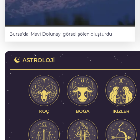
Bursa'da 'Mavi Dolunay' görsel şölen oluşturdu
ASTROLOJI
 Radar
Bursa’da mezarlıklar bayrama h
KOÇ
İKIZLER
BOĞA