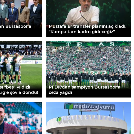
en Bursaspor’a
Mustafa Er transfer planını açıkladı:
“Kampa tam kadro gideceğiz”
"beş" yıldızlı
PFDK'dan şampiyon Bursaspor'a
Lig'e şovla döndü!
ceza yağdı