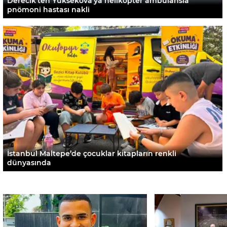
Derecik’ten Yüksekova’ya helikopter ambulansla
pnömoni hastası nakli
İstanbul Maltepe’de çocuklar kitapların renkli
dünyasında