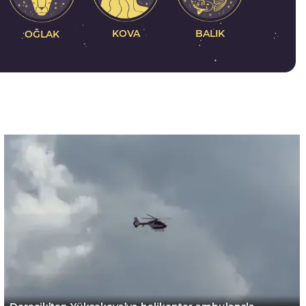
KOVA
BALIK
OĞLAK