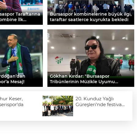
saspor Taraftarına
Bursaspor kombinelerine büyük ilgi,
Kombine İlk
taraftar saatlerce kuyrukta bekledi
rdoğan’dan
Gökhan Kırdar: "Bursaspor
or’a Mesaj!
Tribünlerinin Müzikle Uyumu
Müthiş."
hur Keser,
20. Kunduz Yağlı
erispor’da
Güreşleri’nde festival
coşkusu kortej
yürüyüşüyle başladı