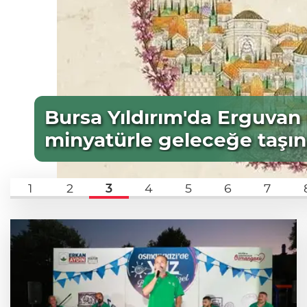
Bursa Yıldırım'da Erguvan
minyatürle geleceğe taşı
1
2
3
4
5
6
7
aretçi
Nilüfer’de atıl süs havuzları kent bahçesi
dönüşüyor