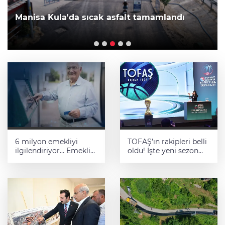
Manisa Kula'da sıcak asfalt tamamlandı
6 milyon emekliyi
TOFAŞ’ın rakipleri belli
ilgilendiriyor... Emekli
oldu! İşte yeni sezon
aylığı fark ödemeleri 7
fikstürü
Ağustos'ta hesaplarda