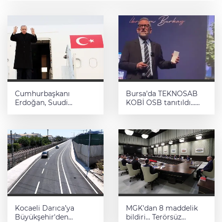
Cumhurbaşkanı
Bursa’da TEKNOSAB
Erdoğan, Suudi
KOBİ OSB tanıtıldı...
Arabistan yolcusu
Bursa’nın kalkınma
yolculuğunda yeni
dönem
Kocaeli Darıca’ya
MGK'dan 8 maddelik
Büyükşehir'den
bildiri... Terörsüz