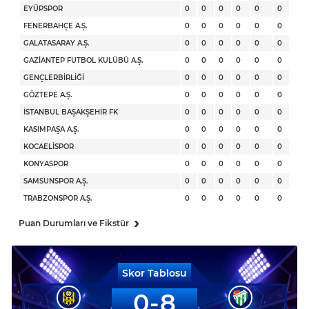
EYÜPSPOR
0
0
0
0
0
0
FENERBAHÇE A.Ş.
0
0
0
0
0
0
GALATASARAY A.Ş.
0
0
0
0
0
0
GAZİANTEP FUTBOL KULÜBÜ A.Ş.
0
0
0
0
0
0
GENÇLERBİRLİĞİ
0
0
0
0
0
0
GÖZTEPE A.Ş.
0
0
0
0
0
0
İSTANBUL BAŞAKŞEHİR FK
0
0
0
0
0
0
KASIMPAŞA A.Ş.
0
0
0
0
0
0
KOCAELİSPOR
0
0
0
0
0
0
KONYASPOR
0
0
0
0
0
0
SAMSUNSPOR A.Ş.
0
0
0
0
0
0
TRABZONSPOR A.Ş.
0
0
0
0
0
0
›
Puan Durumları ve Fikstür
Skor Tablosu
0
8