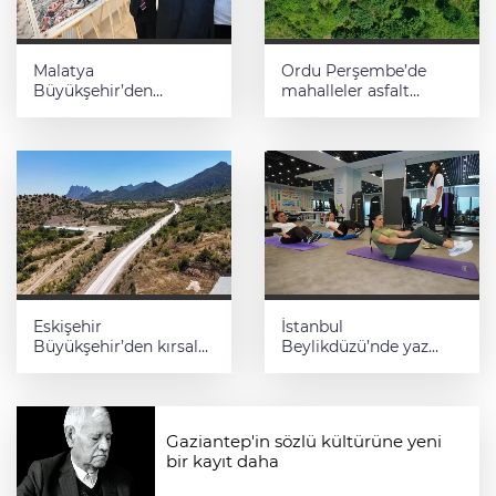
Malatya
Ordu Perşembe’de
Büyükşehir’den
mahalleler asfalt
Hekimhan’a dev
konforuna kavuştu
yatırım
Eskişehir
İstanbul
Büyükşehir’den kırsal
Beylikdüzü’nde yaz
mahallelere yol
spor kursları devam
yatırımı
ediyor
Gaziantep'in sözlü kültürüne yeni
bir kayıt daha