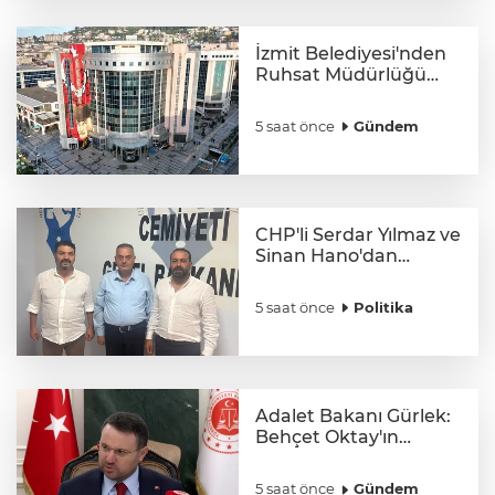
İzmit Belediyesi'nden
Ruhsat Müdürlüğü
iddialarına açıklama
5 saat önce
Gündem
CHP'li Serdar Yılmaz ve
Sinan Hano'dan
OGC’ye ziyaret
5 saat önce
Politika
Adalet Bakanı Gürlek:
Behçet Oktay'ın
şüpheli ölümü yeniden
kapsamlı şekilde
5 saat önce
Gündem