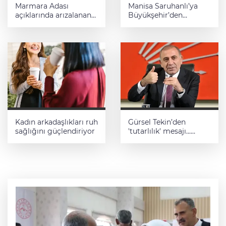
Marmara Adası
Manisa Saruhanlı’ya
açıklarında arızalanan
Büyükşehir’den
tekne kurtarıldı
tarımsal destek
Kadın arkadaşlıkları ruh
Gürsel Tekin’den
sağlığını güçlendiriyor
'tutarlılık' mesajı...
Tarihi meselelerde
pusula net olmalı