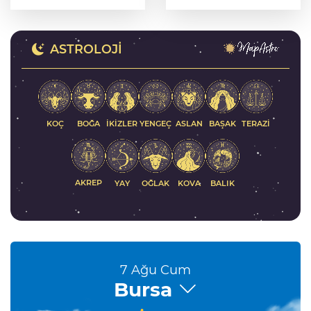
modern ulaşım
Türkiye, bölgesel
yatırımı
güvenlik ve Gazze
mesajı
ASTROLOJI
KOÇ
İKIZLER
YENGEÇ
ASLAN
BAŞAK
BOĞA
TERAZI
AKREP
YAY
KOVA
BALIK
OĞLAK
7 Ağu Cum
Bursa