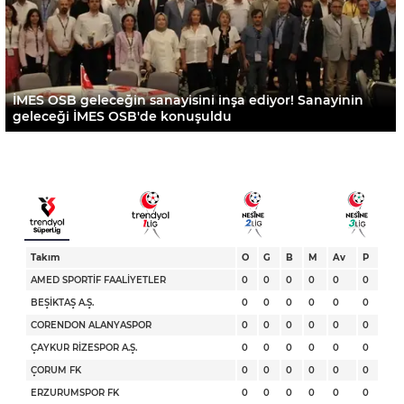
İMES OSB geleceğin sanayisini inşa ediyor! Sanayinin
geleceği İMES OSB'de konuşuldu
Takım
O
G
B
M
Av
P
AMED SPORTİF FAALİYETLER
0
0
0
0
0
0
BEŞİKTAŞ A.Ş.
0
0
0
0
0
0
CORENDON ALANYASPOR
0
0
0
0
0
0
ÇAYKUR RİZESPOR A.Ş.
0
0
0
0
0
0
ÇORUM FK
0
0
0
0
0
0
ERZURUMSPOR FK
0
0
0
0
0
0