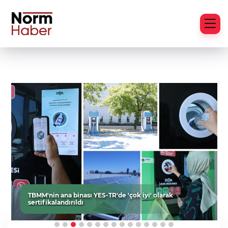
TBMM'nin ana binası YES-TR'de 'çok iyi' olarak
sertifikalandırıldı