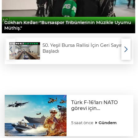
Gökhan Kırdar: "Bursaspor Tribünlerinin Müzikle Uyumu
Müthiş."
50. Yeşil Bursa Rallisi İçin Geri Sayım
Başladı
Türk F-16'ları NATO
görevi için
Estonya'da... MSB yerli
savunma sistemleriyle
5 saat önce
Gündem
güçleniyor