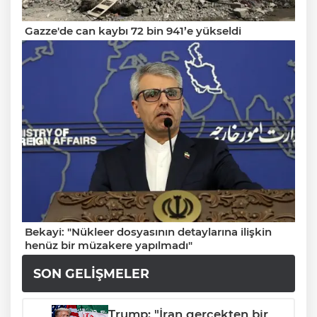
Gazze'de can kaybı 72 bin 941’e yükseldi
Bekayi: "Nükleer dosyasının detaylarına ilişkin
henüz bir müzakere yapılmadı"
SON GELIŞMELER
Trump: "İran gerçekten bir