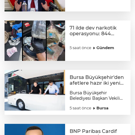
incelenecek
71 ilde dev narkotik
operasyonu: 844
tutuklama
5 saat önce
Gündem
Bursa Büyükşehir'den
afetlere hazır iki yeni
mobil araç
Bursa Büyükşehir
Belediyesi Başkan Vekili
Şahin Biba, olası afetlere
5 saat önce
Bursa
hazırlık planı kapsamında
Büyükşehir ekiplerince
tasarlanan ve imalatı
gerçekleştirilen ‘mobil
ikram’ ve ‘mobil şarj
BNP Paribas Cardif