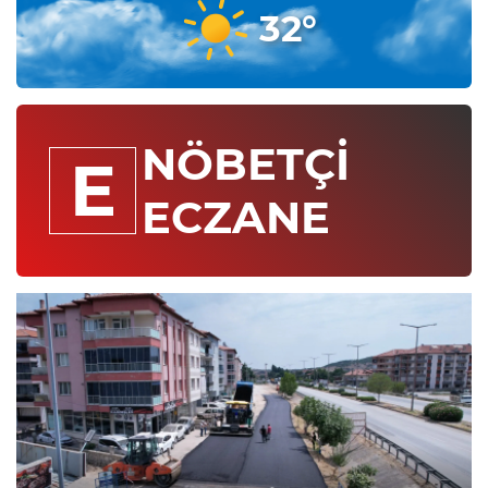
32°
NÖBETÇİ
E
ECZANE