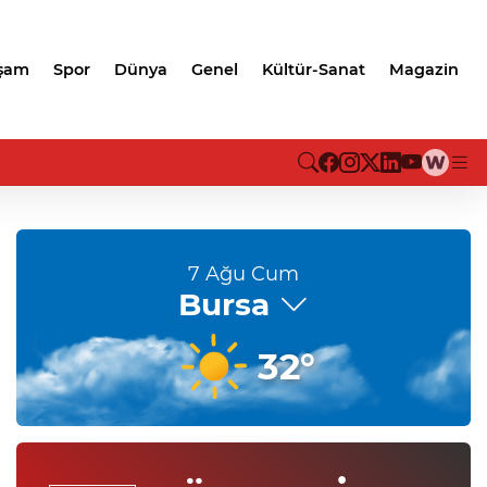
şam
Spor
Dünya
Genel
Kültür-Sanat
Magazin
CHP Grup Başkanvekili Kılıç
'silahsızlanma' vurgusu
7 Ağu Cum
Bursa
32°