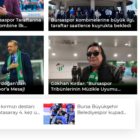
saspor Taraftarına
Bursaspor kombinelerine büyük ilgi,
Kombine İlk
taraftar saatlerce kuyrukta bekledi
rdoğan’dan
Gökhan Kırdar: "Bursaspor
or’a Mesaj!
Tribünlerinin Müzikle Uyumu
Müthiş."
-kırmızı destan:
Bursa Büyükşehir
tasaray 4. kez üst
Belediyespor kupada
e şampiyon!
final biletini kaptı