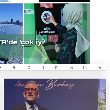
'de 'çok iyi'
8
9
10
11
12
13
14
15
Teröristler teslim olmaya devam ediyor...
Hudutlarda 490 kişi yakalandı