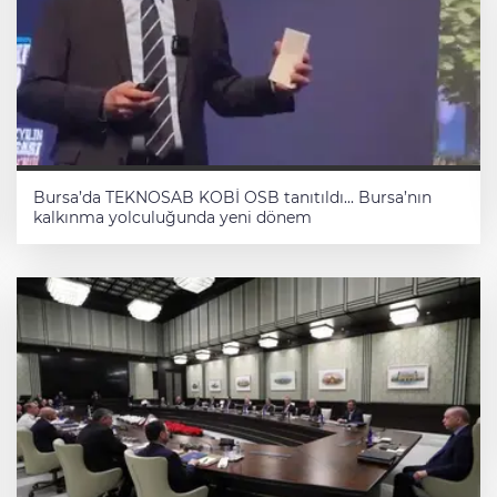
Bursa’da TEKNOSAB KOBİ OSB tanıtıldı... Bursa’nın
kalkınma yolculuğunda yeni dönem