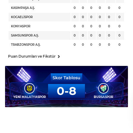
KASIMPAŞA A.Ş.
0
0
0
0
0
0
KOCAELİSPOR
0
0
0
0
0
0
KONYASPOR
0
0
0
0
0
0
SAMSUNSPOR A.Ş.
0
0
0
0
0
0
TRABZONSPOR A.Ş.
0
0
0
0
0
0
›
Puan Durumları ve Fikstür
Skor Tablosu
0
8
YENİ MALATYASPOR
BURSASPOR