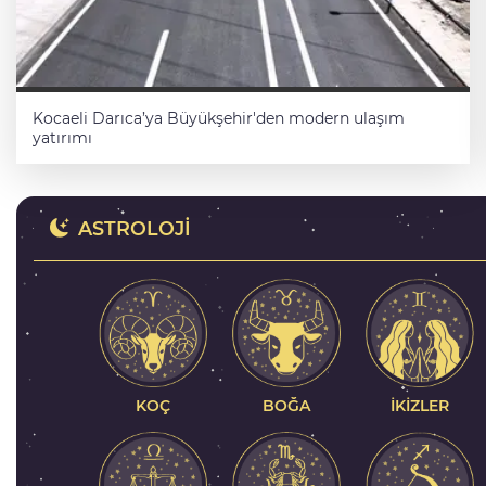
Kocaeli Darıca’ya Büyükşehir'den modern ulaşım
yatırımı
ASTROLOJI
ncilerin
Antalya'da Korkuteli üreticisine 
destek
KOÇ
İKIZLER
BOĞA