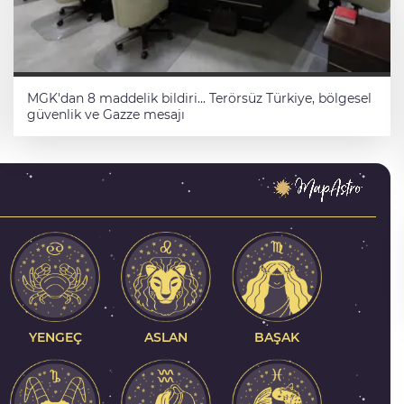
MGK'dan 8 maddelik bildiri... Terörsüz Türkiye, bölgesel
güvenlik ve Gazze mesajı
çifte
Nilüfer’de kaldırımlar temizlendi
YENGEÇ
ASLAN
BAŞAK