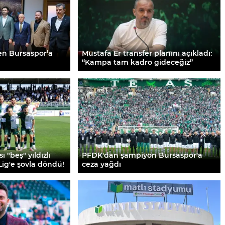
en Bursaspor’a
Mustafa Er transfer planını açıkladı:
“Kampa tam kadro gideceğiz”
"beş" yıldızlı
PFDK'dan şampiyon Bursaspor'a
Lig'e şovla döndü!
ceza yağdı