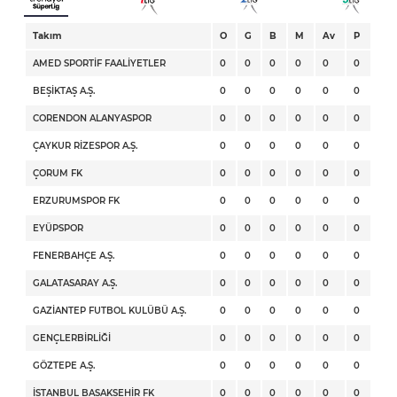
Takım
O
G
B
M
Av
P
AMED SPORTİF FAALİYETLER
0
0
0
0
0
0
BEŞİKTAŞ A.Ş.
0
0
0
0
0
0
CORENDON ALANYASPOR
0
0
0
0
0
0
ÇAYKUR RİZESPOR A.Ş.
0
0
0
0
0
0
ÇORUM FK
0
0
0
0
0
0
ERZURUMSPOR FK
0
0
0
0
0
0
EYÜPSPOR
0
0
0
0
0
0
FENERBAHÇE A.Ş.
0
0
0
0
0
0
GALATASARAY A.Ş.
0
0
0
0
0
0
GAZİANTEP FUTBOL KULÜBÜ A.Ş.
0
0
0
0
0
0
GENÇLERBİRLİĞİ
0
0
0
0
0
0
GÖZTEPE A.Ş.
0
0
0
0
0
0
İSTANBUL BAŞAKŞEHİR FK
0
0
0
0
0
0