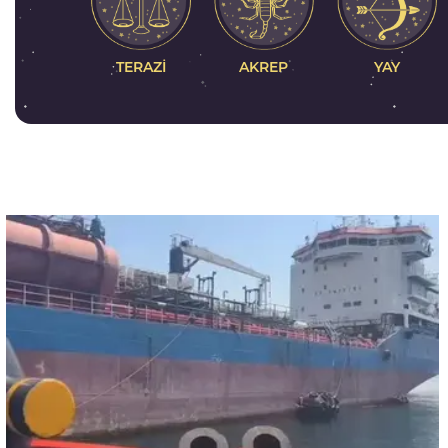
AKREP
TERAZI
YAY