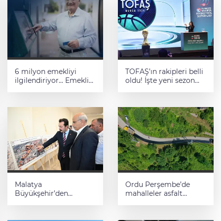
6 milyon emekliyi
TOFAŞ’ın rakipleri belli
ilgilendiriyor... Emekli
oldu! İşte yeni sezon
aylığı fark ödemeleri 7
fikstürü
Ağustos'ta hesaplarda
Malatya
Ordu Perşembe’de
Büyükşehir’den
mahalleler asfalt
Hekimhan’a dev
konforuna kavuştu
yatırım