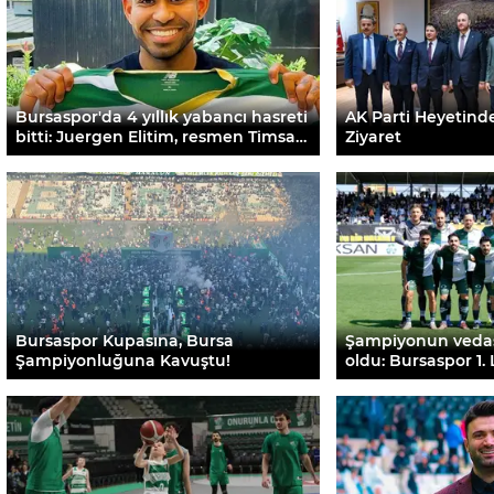
Bursaspor'da 4 yıllık yabancı hasreti
AK Parti Heyetind
bitti: Juergen Elitim, resmen Timsah
Ziyaret
oldu
Bursaspor Kupasına, Bursa
Şampiyonun vedası 
Şampiyonluğuna Kavuştu!
oldu: Bursaspor 1. 