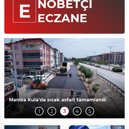
NÖBETÇİ
E
ECZANE
Manisa Kula'da sıcak asfalt tamamlandı
1
2
3
4
5