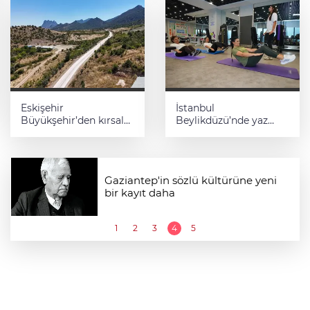
Eskişehir
İstanbul
Büyükşehir’den kırsal
Beylikdüzü’nde yaz
mahallelere yol
spor kursları devam
yatırımı
ediyor
Gaziantep'in sözlü kültürüne yeni
bir kayıt daha
1
2
3
4
5