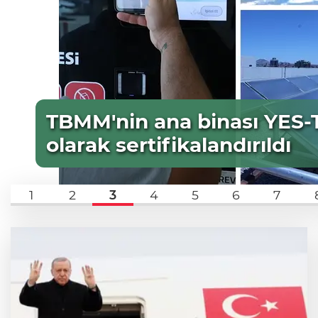
TBMM'nin ana binası YES-TR
olarak sertifikalandırıldı
1
2
3
4
5
6
7
ek
Yakıt barcı filosuna iki yeni gemi