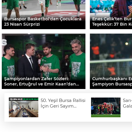
Bursaspor Basketbol'dan Çocuklara
Enes Çelik’ten Bur
23 Nisan Sürprizi
Teşekkür: 37 Bin 
Günden Bitti
Şampiyonlardan Zafer Sözleri:
Cumhurbaşkanı E
Soner, Ertuğrul ve Emir Kaan’dan
Şampiyon Bursasp
Şampiyonluk İtirafı!
50. Yeşil Bursa Rallisi
Sarı
İçin Geri Sayım
Gala
Başladı
üst