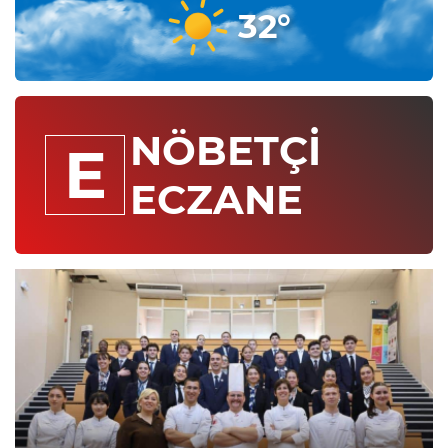
32°
NÖBETÇİ
E
ECZANE