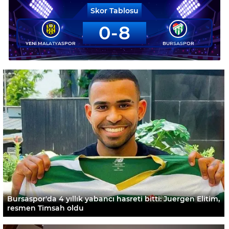
Skor Tablosu
0
8
YENİ MALATYASPOR
BURSASPOR
Bursaspor'da 4 yıllık yabancı hasreti bitti: Juergen Elitim,
resmen Timsah oldu