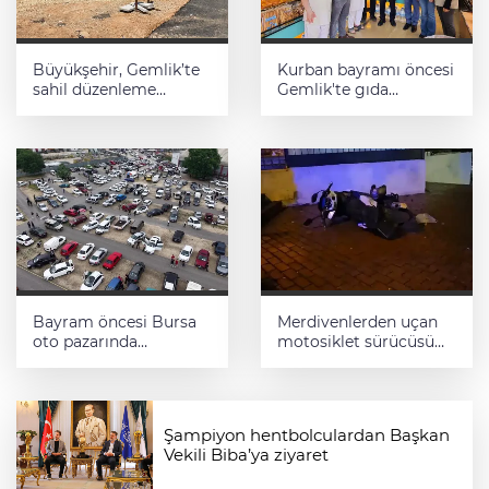
Büyükşehir, Gemlik’te
Kurban bayramı öncesi
sahil düzenleme
Gemlik'te gıda
çalışmalarına hız verdi
denetimleri artırıldı
Bayram öncesi Bursa
Merdivenlerden uçan
oto pazarında
motosiklet sürücüsü
yoğunluk
yaralandı
Şampiyon hentbolculardan Başkan
Vekili Biba’ya ziyaret