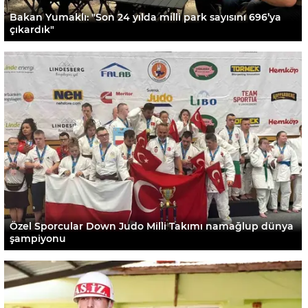
Bakan Yumaklı: "Son 24 yılda milli park sayısını 696’ya
çıkardık"
Özel Sporcular Down Judo Milli Takımı namağlup dünya
şampiyonu