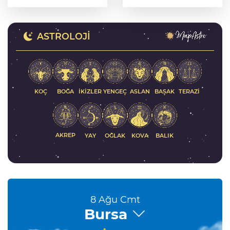
oluşturdu
yanında
ASTROLOJI
KOÇ
İKIZLER
YENGEÇ
ASLAN
BAŞAK
BOĞA
TERAZI
AKREP
YAY
KOVA
BALIK
OĞLAK
8 Ağu Cmt
Bursa