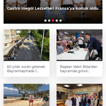
Gastro İnegöl Lezzetleri Fransa’ya konuk oldu
60 yıldır süren gelenek:
Başkan Vekili Biba'dan
Bayramlaşmada 1
bayramda gönül
kilometrelik kuyruk
ziyaretleri
oluştu