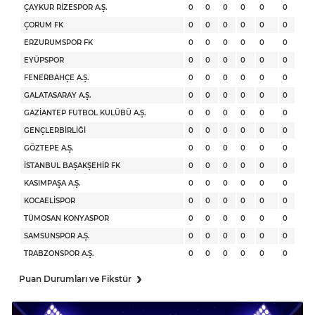
ÇAYKUR RİZESPOR A.Ş.
0
0
0
0
0
0
ÇORUM FK
0
0
0
0
0
0
ERZURUMSPOR FK
0
0
0
0
0
0
EYÜPSPOR
0
0
0
0
0
0
FENERBAHÇE A.Ş.
0
0
0
0
0
0
GALATASARAY A.Ş.
0
0
0
0
0
0
GAZİANTEP FUTBOL KULÜBÜ A.Ş.
0
0
0
0
0
0
GENÇLERBİRLİĞİ
0
0
0
0
0
0
GÖZTEPE A.Ş.
0
0
0
0
0
0
İSTANBUL BAŞAKŞEHİR FK
0
0
0
0
0
0
KASIMPAŞA A.Ş.
0
0
0
0
0
0
KOCAELİSPOR
0
0
0
0
0
0
TÜMOSAN KONYASPOR
0
0
0
0
0
0
SAMSUNSPOR A.Ş.
0
0
0
0
0
0
TRABZONSPOR A.Ş.
0
0
0
0
0
0
›
Puan Durumları ve Fikstür