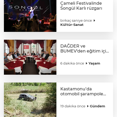
Çameli Festivalinde
Songül Karlı rüzgarı
birkaç saniye önce
Kültür-Sanat
DAĞDER ve
BUMEV'den eğitim için
güç birliği
6 dakika önce
Yaşam
Kastamonu’da
otomobil şarampole
uçtu: 4 yaralı
19 dakika önce
Gündem