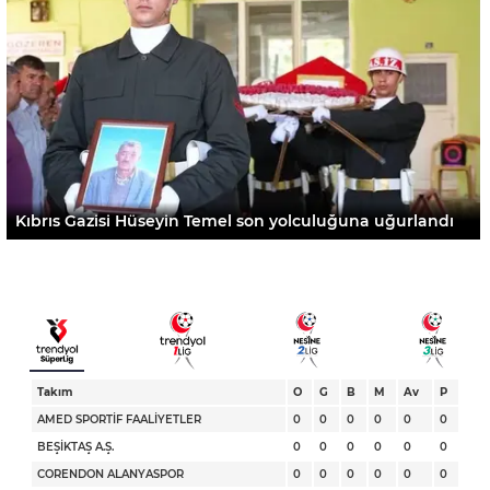
Kıbrıs Gazisi Hüseyin Temel son yolculuğuna uğurlandı
Takım
O
G
B
M
Av
P
AMED SPORTİF FAALİYETLER
0
0
0
0
0
0
BEŞİKTAŞ A.Ş.
0
0
0
0
0
0
CORENDON ALANYASPOR
0
0
0
0
0
0