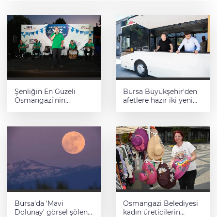
Şenliğin En Güzeli
Bursa Büyükşehir'den
Osmangazi’nin
afetlere hazır iki yeni
Mahallelerinde
mobil araç
Yaşanıyor
Bursa'da 'Mavi
Osmangazi Belediyesi
Dolunay' görsel şölen
kadın üreticilerin