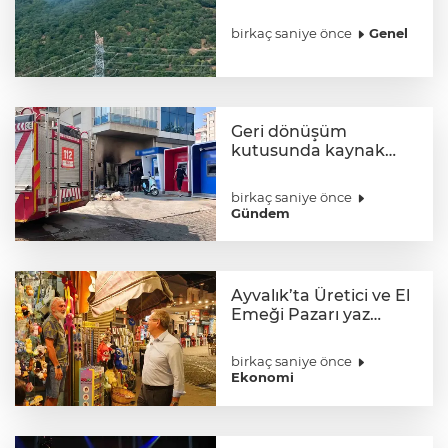
birkaç saniye önce
Genel
Geri dönüşüm
kutusunda kaynak
yaparken yangın çıktı
birkaç saniye önce
Gündem
Ayvalık’ta Üretici ve El
Emeği Pazarı yaz
akşamlarına renk
katıyor
birkaç saniye önce
Ekonomi