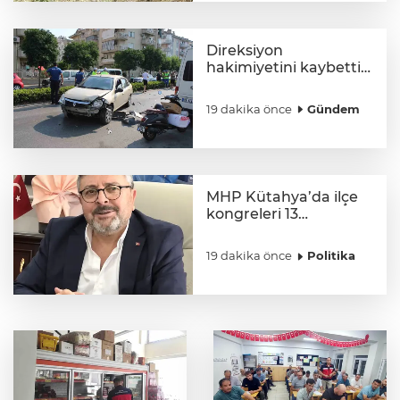
Direksiyon
hakimiyetini kaybetti,
karşı şeritteki
otomobile çarptı
19 dakika önce
Gündem
MHP Kütahya’da ilçe
kongreleri 13
Ağustos’ta başlıyor
19 dakika önce
Politika