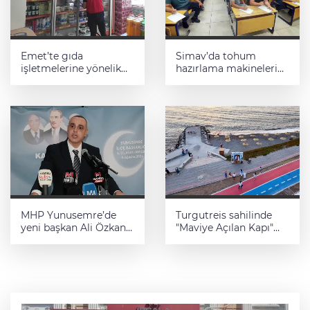
Emet’te gıda
Simav’da tohum
işletmelerine yönelik
hazırlama makineleri
denetimler sürüyor
kursu tamamlandı
MHP Yunusemre’de
Turgutreis sahilinde
yeni başkan Ali Özkan
"Maviye Açılan Kapı"
oldu
dönemi