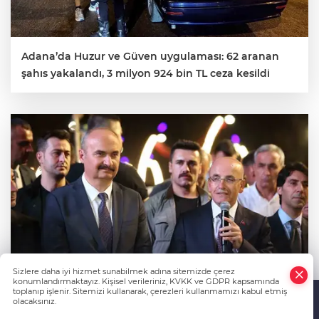
Adana’da Huzur ve Güven uygulaması: 62 aranan
şahıs yakalandı, 3 milyon 924 bin TL ceza kesildi
Sizlere daha iyi hizmet sunabilmek adına sitemizde çerez
konumlandırmaktayız. Kişisel verileriniz, KVKK ve GDPR kapsamında
toplanıp işlenir. Sitemizi kullanarak, çerezleri kullanmamızı kabul etmiş
olacaksınız.
Anasayfa
Haber Ara
Yazarlar