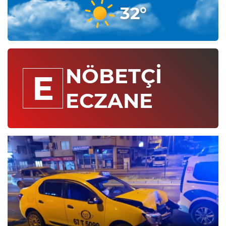
32°
NÖBETÇİ
E
ECZANE