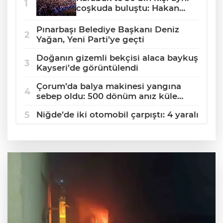
coşkuda buluştu: Hakan
Peker ve Sefo sahneyi
salladı
Pınarbaşı Belediye Başkanı Deniz
Yağan, Yeni Parti’ye geçti
Doğanın gizemli bekçisi alaca baykuş
Kayseri’de görüntülendi
Çorum’da balya makinesi yangına
sebep oldu: 500 dönüm anız küle
döndü
Niğde’de iki otomobil çarpıştı: 4 yaralı