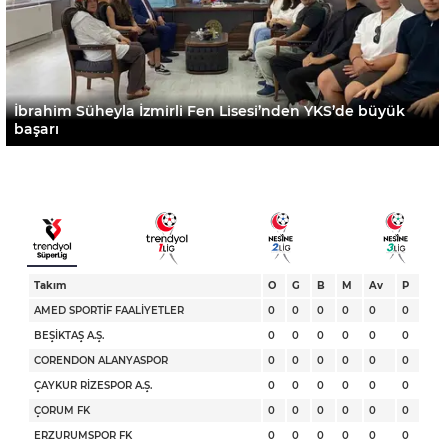
İbrahim Süheyla İzmirli Fen Lisesi’nden YKS’de büyük
başarı
Takım
O
G
B
M
Av
P
AMED SPORTİF FAALİYETLER
0
0
0
0
0
0
BEŞİKTAŞ A.Ş.
0
0
0
0
0
0
CORENDON ALANYASPOR
0
0
0
0
0
0
ÇAYKUR RİZESPOR A.Ş.
0
0
0
0
0
0
ÇORUM FK
0
0
0
0
0
0
ERZURUMSPOR FK
0
0
0
0
0
0