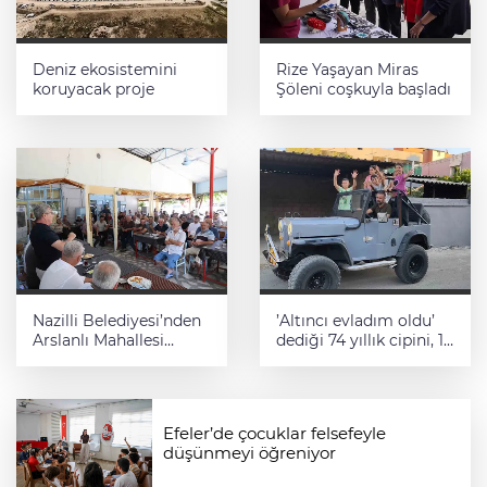
Deniz ekosistemini
Rize Yaşayan Miras
koruyacak proje
Şöleni coşkuyla başladı
Nazilli Belediyesi’nden
’Altıncı evladım oldu’
Arslanlı Mahallesi
dediği 74 yıllık cipini, 1
Sosyal Tesisleri’nin
buçuk yıllık çalışmayla
çatısını yeniledi
restore etti
Efeler’de çocuklar felsefeyle
düşünmeyi öğreniyor