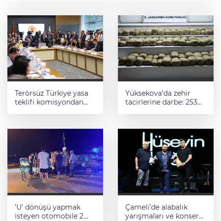
Terörsüz Türkiye yasa
Yüksekova’da zehir
teklifi komisyondan
tacirlerine darbe: 253
geçti
kilogram esrar ele
geçirildi
’U’ dönüşü yapmak
Çameli’de alabalık
isteyen otomobile 2
yarışmaları ve konser