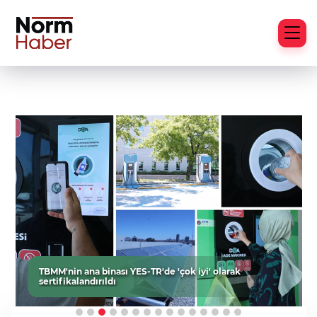
TBMM'nin ana binası YES-TR'de 'çok iyi' olarak
sertifikalandırıldı