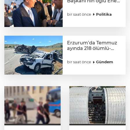
Başkanı’nın oğlu Enes
Doğan’ın düğününe
katıldı
bir saat önce
Politika
Erzurum’da Temmuz
ayında 218 ölümlü-
yaralanmalı trafik
kazası
bir saat önce
Gündem