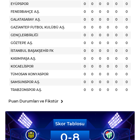
EYÜPSPOR
0
0
0
0
0
0
FENERBAHÇE A.Ş.
0
0
0
0
0
0
GALATASARAY A.Ş.
0
0
0
0
0
0
GAZİANTEP FUTBOL KULÜBÜ A.Ş.
0
0
0
0
0
0
GENÇLERBİRLİĞİ
0
0
0
0
0
0
GÖZTEPE A.Ş.
0
0
0
0
0
0
İSTANBUL BAŞAKŞEHİR FK
0
0
0
0
0
0
KASIMPAŞA A.Ş.
0
0
0
0
0
0
KOCAELİSPOR
0
0
0
0
0
0
TÜMOSAN KONYASPOR
0
0
0
0
0
0
SAMSUNSPOR A.Ş.
0
0
0
0
0
0
TRABZONSPOR A.Ş.
0
0
0
0
0
0
›
Puan Durumları ve Fikstür
Skor Tablosu
0
8