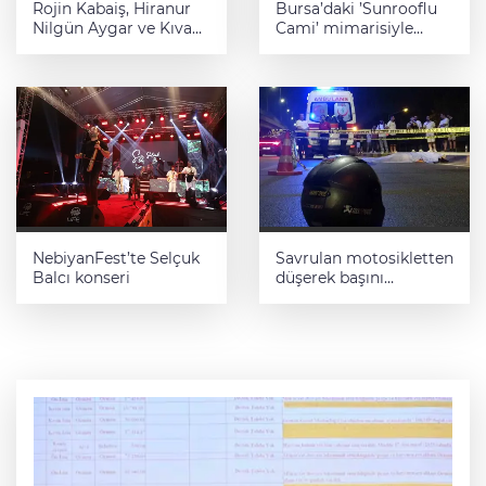
Rojin Kabaiş, Hiranur
Bursa’daki ’Sunrooflu
Nilgün Aygar ve Kıvanç
Cami’ mimarisiyle
Uman’ın ailelerini
dikkat çekiyor
hedef alam siber
zorbalara operasyon
NebiyanFest’te Selçuk
Savrulan motosikletten
Balcı konseri
düşerek başını
kaldırıma çarpan genç
hayatını kaybetti