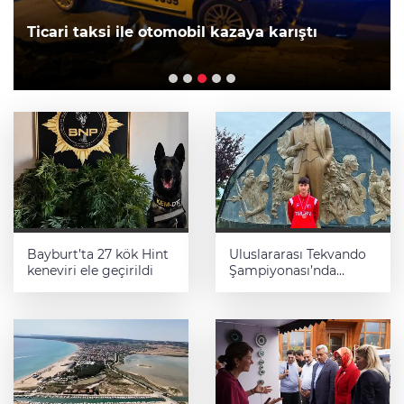
Ticari taksi ile otomobil kazaya karıştı
Bayburt’ta 27 kök Hint
Uluslararası Tekvando
keneviri ele geçirildi
Şampiyonası’nda
Karadeniz Ereğli’ye
gümüş madalya
gururu