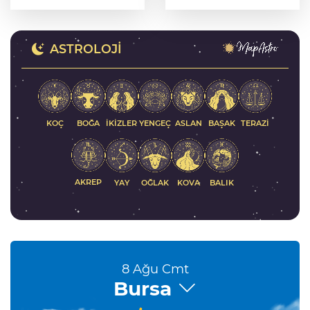
motosiklet ok gibi
coşkusu bir arada
saplandı
yaşandı
ASTROLOJI
KOÇ
İKIZLER
YENGEÇ
ASLAN
BAŞAK
BOĞA
TERAZI
AKREP
YAY
KOVA
BALIK
OĞLAK
8 Ağu Cmt
Bursa