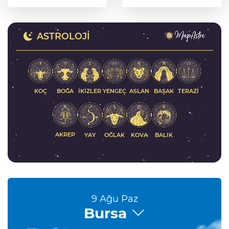
oluşturdu
yanında
ASTROLOJI
KOÇ
İKIZLER
YENGEÇ
ASLAN
BAŞAK
BOĞA
TERAZI
AKREP
YAY
KOVA
BALIK
OĞLAK
9 Ağu Paz
Bursa