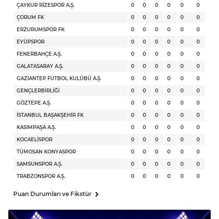
ÇAYKUR RİZESPOR A.Ş.
0
0
0
0
0
0
ÇORUM FK
0
0
0
0
0
0
ERZURUMSPOR FK
0
0
0
0
0
0
EYÜPSPOR
0
0
0
0
0
0
FENERBAHÇE A.Ş.
0
0
0
0
0
0
GALATASARAY A.Ş.
0
0
0
0
0
0
GAZİANTEP FUTBOL KULÜBÜ A.Ş.
0
0
0
0
0
0
GENÇLERBİRLİĞİ
0
0
0
0
0
0
GÖZTEPE A.Ş.
0
0
0
0
0
0
İSTANBUL BAŞAKŞEHİR FK
0
0
0
0
0
0
KASIMPAŞA A.Ş.
0
0
0
0
0
0
KOCAELİSPOR
0
0
0
0
0
0
TÜMOSAN KONYASPOR
0
0
0
0
0
0
SAMSUNSPOR A.Ş.
0
0
0
0
0
0
TRABZONSPOR A.Ş.
0
0
0
0
0
0
›
Puan Durumları ve Fikstür