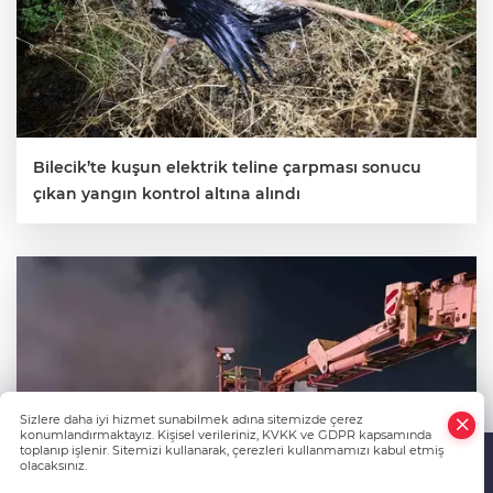
Bilecik’te kuşun elektrik teline çarpması sonucu
çıkan yangın kontrol altına alındı
Sizlere daha iyi hizmet sunabilmek adına sitemizde çerez
konumlandırmaktayız. Kişisel verileriniz, KVKK ve GDPR kapsamında
toplanıp işlenir. Sitemizi kullanarak, çerezleri kullanmamızı kabul etmiş
olacaksınız.
Anasayfa
Haber Ara
Yazarlar