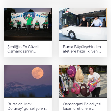
Şenliğin En Güzeli
Bursa Büyükşehir'den
Osmangazi’nin
afetlere hazır iki yeni
Mahallelerinde
mobil araç
Yaşanıyor
Bursa'da 'Mavi
Osmangazi Belediyesi
Dolunay' görsel şölen
kadın üreticilerin