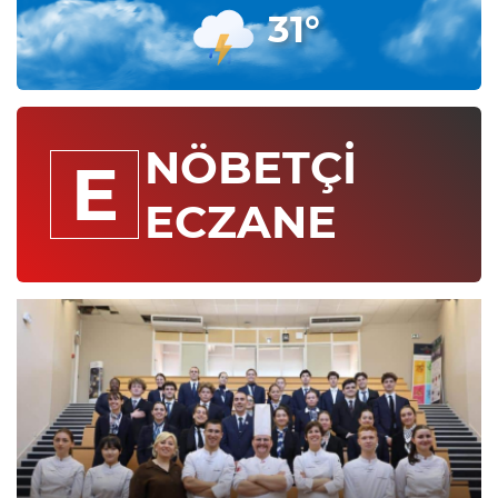
31°
NÖBETÇİ
E
ECZANE