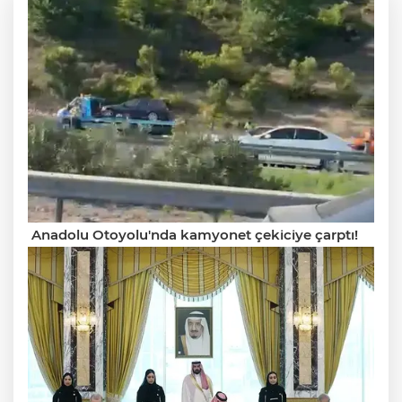
Anadolu Otoyolu'nda kamyonet çekiciye çarptı!