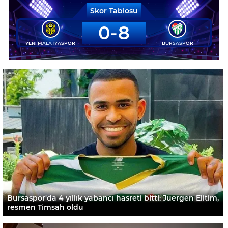
Skor Tablosu
0
8
YENİ MALATYASPOR
BURSASPOR
Bursaspor'da 4 yıllık yabancı hasreti bitti: Juergen Elitim,
resmen Timsah oldu