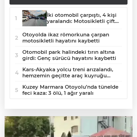
İki otomobil çarpıştı, 4 kişi
yaralandı: Motosikletli çift
kazadan kıl payı kurtuldu
Otoyolda ikaz römorkuna çarpan
motosikletli hayatını kaybetti
Otomobil park halindeki tırın altına
girdi: Genç sürücü hayatını kaybetti
Kars-Akyaka yolcu treni arızalandı,
hemzemin geçitte araç kuyruğu
oluştu
Kuzey Marmara Otoyolu’nda tünelde
feci kaza: 3 ölü, 1 ağır yaralı