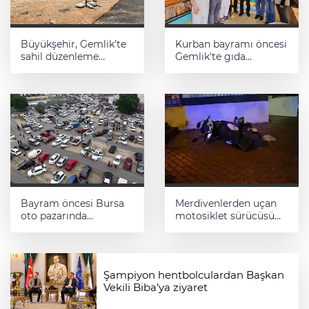
Büyükşehir, Gemlik’te
Kurban bayramı öncesi
sahil düzenleme
Gemlik'te gıda
çalışmalarına hız verdi
denetimleri artırıldı
Bayram öncesi Bursa
Merdivenlerden uçan
oto pazarında
motosiklet sürücüsü
yoğunluk
yaralandı
Şampiyon hentbolculardan Başkan
Vekili Biba’ya ziyaret