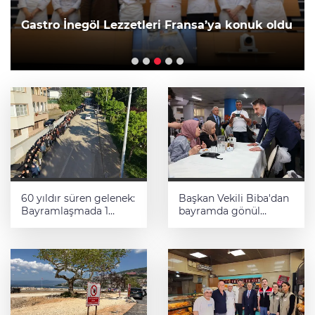
Gastro İnegöl Lezzetleri Fransa’ya konuk oldu
60 yıldır süren gelenek:
Başkan Vekili Biba'dan
Bayramlaşmada 1
bayramda gönül
kilometrelik kuyruk
ziyaretleri
oluştu