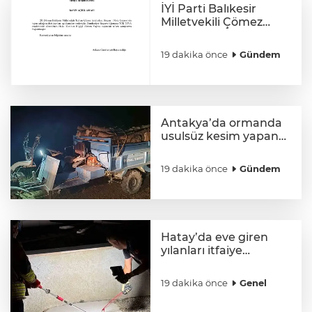
İYİ Parti Balıkesir
Milletvekili Çömez
hakkında soruşturma
başlatıldı
19 dakika önce
Gündem
Antakya’da ormanda
usulsüz kesim yapan
şahıslar yakalandı
19 dakika önce
Gündem
Hatay’da eve giren
yılanları itfaiye
yakaladı
19 dakika önce
Genel