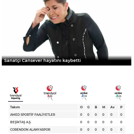
Sanatçı Cansever hayatını kaybetti
Takım
O
G
B
M
Av
P
AMED SPORTİF FAALİYETLER
0
0
0
0
0
0
BEŞİKTAŞ A.Ş.
0
0
0
0
0
0
CORENDON ALANYASPOR
0
0
0
0
0
0