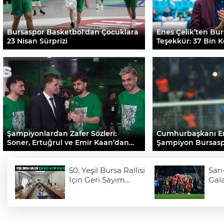
Bursaspor Basketbol'dan Çocuklara
Enes Çelik’ten Bur
23 Nisan Sürprizi
Teşekkür: 37 Bin 
Günden Bitti
Şampiyonlardan Zafer Sözleri:
Cumhurbaşkanı E
Soner, Ertuğrul ve Emir Kaan’dan
Şampiyon Bursasp
Şampiyonluk İtirafı!
50. Yeşil Bursa Rallisi
Sarı
İçin Geri Sayım
Gala
Başladı
üst