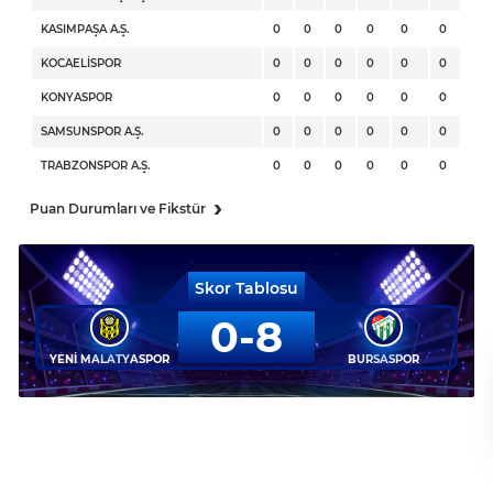
KASIMPAŞA A.Ş.
0
0
0
0
0
0
KOCAELİSPOR
0
0
0
0
0
0
KONYASPOR
0
0
0
0
0
0
SAMSUNSPOR A.Ş.
0
0
0
0
0
0
TRABZONSPOR A.Ş.
0
0
0
0
0
0
›
Puan Durumları ve Fikstür
Skor Tablosu
0
8
YENİ MALATYASPOR
BURSASPOR