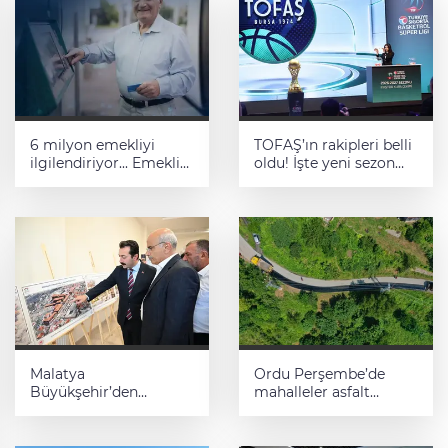
6 milyon emekliyi
TOFAŞ’ın rakipleri belli
ilgilendiriyor... Emekli
oldu! İşte yeni sezon
aylığı fark ödemeleri 7
fikstürü
Ağustos'ta hesaplarda
Malatya
Ordu Perşembe’de
Büyükşehir’den
mahalleler asfalt
Hekimhan’a dev
konforuna kavuştu
yatırım