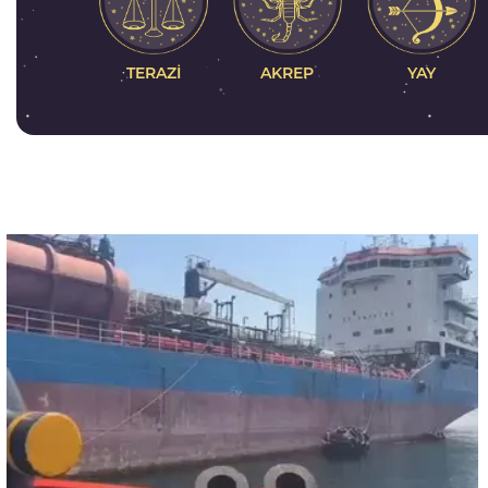
AKREP
TERAZI
YAY