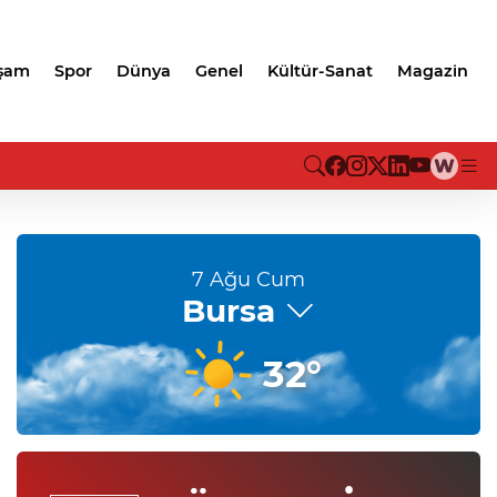
şam
Spor
Dünya
Genel
Kültür-Sanat
Magazin
CHP Grup Başkanvekili Kılıç
'silahsızlanma' vurgusu
7 Ağu Cum
Bursa
32°