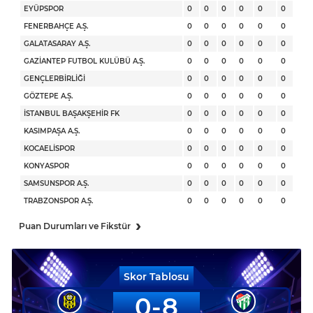
EYÜPSPOR
0
0
0
0
0
0
FENERBAHÇE A.Ş.
0
0
0
0
0
0
GALATASARAY A.Ş.
0
0
0
0
0
0
GAZİANTEP FUTBOL KULÜBÜ A.Ş.
0
0
0
0
0
0
GENÇLERBİRLİĞİ
0
0
0
0
0
0
GÖZTEPE A.Ş.
0
0
0
0
0
0
İSTANBUL BAŞAKŞEHİR FK
0
0
0
0
0
0
KASIMPAŞA A.Ş.
0
0
0
0
0
0
KOCAELİSPOR
0
0
0
0
0
0
KONYASPOR
0
0
0
0
0
0
SAMSUNSPOR A.Ş.
0
0
0
0
0
0
TRABZONSPOR A.Ş.
0
0
0
0
0
0
›
Puan Durumları ve Fikstür
Skor Tablosu
0
8