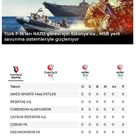
Türk F-16'ları NATO görevi için Estonya'da... MSB yerli
savunma sistemleriyle güçleniyor
Takım
O
G
B
M
Av
P
AMED SPORTİF FAALİYETLER
0
0
0
0
0
0
BEŞİKTAŞ A.Ş.
0
0
0
0
0
0
CORENDON ALANYASPOR
0
0
0
0
0
0
ÇAYKUR RİZESPOR A.Ş.
0
0
0
0
0
0
ÇORUM FK
0
0
0
0
0
0
ERZURUMSPOR FK
0
0
0
0
0
0