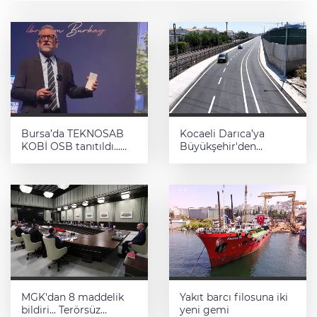
Bursa’da TEKNOSAB
Kocaeli Darıca’ya
KOBİ OSB tanıtıldı...
Büyükşehir'den
Bursa’nın kalkınma
modern ulaşım
yolculuğunda yeni
yatırımı
dönem
MGK'dan 8 maddelik
Yakıt barcı filosuna iki
bildiri... Terörsüz
yeni gemi