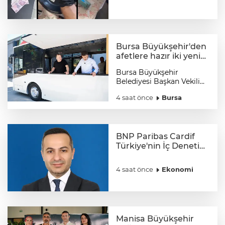
Bursa Büyükşehir'den
afetlere hazır iki yeni
mobil araç
Bursa Büyükşehir
Belediyesi Başkan Vekili
Şahin Biba, olası afetlere
4 saat önce
Bursa
hazırlık planı kapsamında
Büyükşehir ekiplerince
tasarlanan ve imalatı
gerçekleştirilen ‘mobil
ikram’ ve ‘mobil şarj
BNP Paribas Cardif
istasyonu’ araçlarının
Türkiye'nin İç Denetim
yapım çalışmalarını
Direktörü Mustafa
inceledi.
Güneş oldu
4 saat önce
Ekonomi
Manisa Büyükşehir