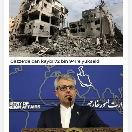
Gazze'de can kaybı 72 bin 941’e yükseldi