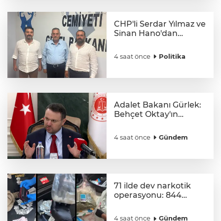
CHP'li Serdar Yılmaz ve
Sinan Hano'dan
OGC’ye ziyaret
4 saat önce
Politika
Adalet Bakanı Gürlek:
Behçet Oktay'ın
şüpheli ölümü yeniden
kapsamlı şekilde
4 saat önce
Gündem
incelenecek
71 ilde dev narkotik
operasyonu: 844
tutuklama
4 saat önce
Gündem