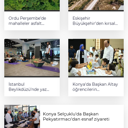
Ordu Perşembe’de
Eskişehir
mahalleler asfalt
Büyükşehir’den kırsal
konforuna kavuştu
mahallelere yol
yatırımı
İstanbul
Konya'da Başkan Altay
Beylikdüzü’nde yaz
öğrencilerin
spor kursları devam
heyecanına ortak oldu
ediyor
Konya Selçuklu'da Başkan
Pekyatırmacı'dan esnaf ziyareti