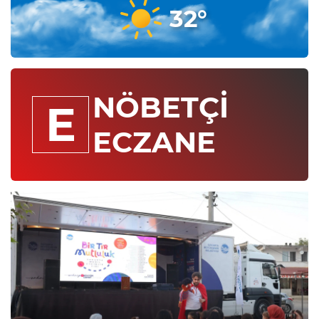
32°
NÖBETÇİ
E
ECZANE