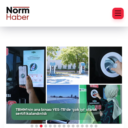
TBMM'nin ana binası YES-TR'de 'çok iyi' olarak
sertifikalandırıldı