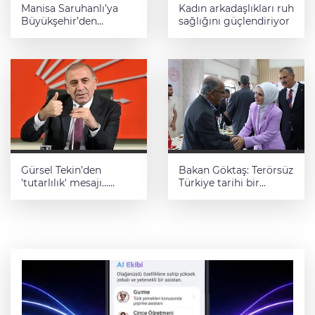
Manisa Saruhanlı’ya
Kadın arkadaşlıkları ruh
Büyükşehir’den
sağlığını güçlendiriyor
tarımsal destek
Gürsel Tekin’den
Bakan Göktaş: Terörsüz
'tutarlılık' mesajı...
Türkiye tarihi bir
Tarihi meselelerde
adımdır
pusula net olmalı