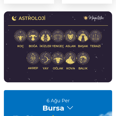
Türkiye, bölgesel
güvenlik ve Gazze
mesajı
ASTROLOJI
KOÇ
İKIZLER
YENGEÇ
ASLAN
BAŞAK
BOĞA
TERAZI
AKREP
YAY
KOVA
BALIK
OĞLAK
6 Ağu Per
Bursa