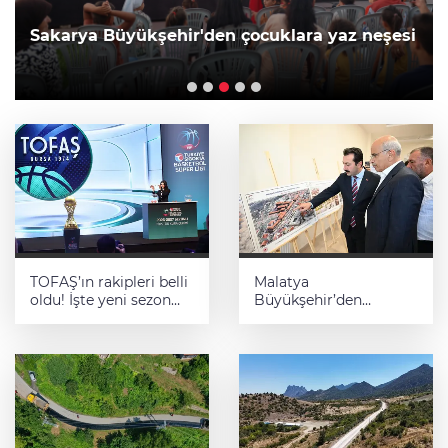
Sakarya Büyükşehir'den çocuklara yaz neşesi
TOFAŞ’ın rakipleri belli
Malatya
oldu! İşte yeni sezon
Büyükşehir’den
fikstürü
Hekimhan’a dev
yatırım