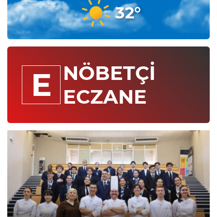
32°
NÖBETÇİ
E
ECZANE
Direksiyon hakimiyetini kaybetti, tarlaya