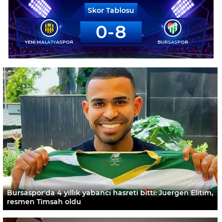
Skor Tablosu
0
8
YENİ MALATYASPOR
BURSASPOR
Bursaspor'da 4 yıllık yabancı hasreti bitti: Juergen Elitim,
resmen Timsah oldu