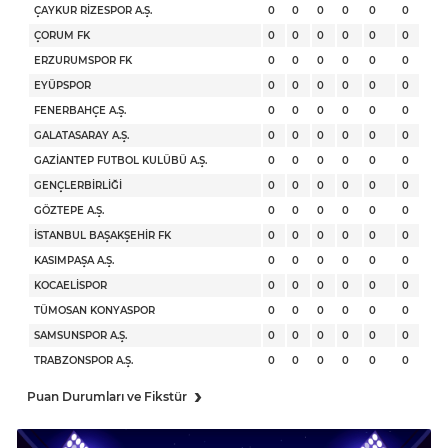
ÇAYKUR RİZESPOR A.Ş.
0
0
0
0
0
0
ÇORUM FK
0
0
0
0
0
0
ERZURUMSPOR FK
0
0
0
0
0
0
EYÜPSPOR
0
0
0
0
0
0
FENERBAHÇE A.Ş.
0
0
0
0
0
0
GALATASARAY A.Ş.
0
0
0
0
0
0
GAZİANTEP FUTBOL KULÜBÜ A.Ş.
0
0
0
0
0
0
GENÇLERBİRLİĞİ
0
0
0
0
0
0
GÖZTEPE A.Ş.
0
0
0
0
0
0
İSTANBUL BAŞAKŞEHİR FK
0
0
0
0
0
0
KASIMPAŞA A.Ş.
0
0
0
0
0
0
KOCAELİSPOR
0
0
0
0
0
0
TÜMOSAN KONYASPOR
0
0
0
0
0
0
SAMSUNSPOR A.Ş.
0
0
0
0
0
0
TRABZONSPOR A.Ş.
0
0
0
0
0
0
›
Puan Durumları ve Fikstür