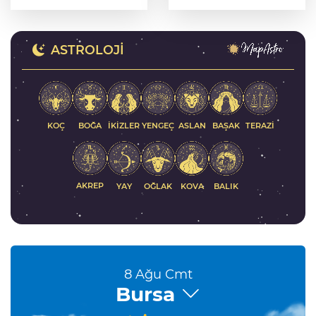
oluşturdu
yanında
ASTROLOJI
KOÇ
İKIZLER
YENGEÇ
ASLAN
BAŞAK
BOĞA
TERAZI
AKREP
YAY
KOVA
BALIK
OĞLAK
8 Ağu Cmt
Bursa