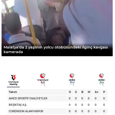
Malatya’da 2 yaşlının yolcu otobüsündeki ilginç kavgası
kamerada
Takım
O
G
B
M
Av
P
AMED SPORTİF FAALİYETLER
0
0
0
0
0
0
BEŞİKTAŞ A.Ş.
0
0
0
0
0
0
CORENDON ALANYASPOR
0
0
0
0
0
0