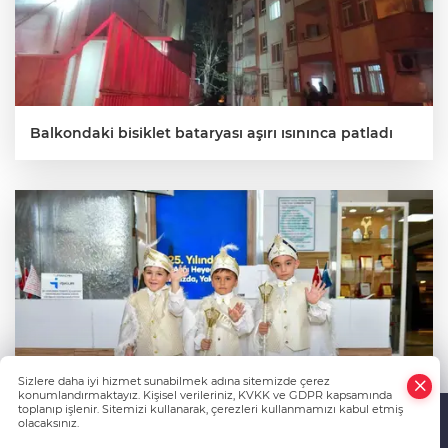
Balkondaki bisiklet bataryası aşırı ısınınca patladı
Sizlere daha iyi hizmet sunabilmek adına sitemizde çerez
konumlandırmaktayız. Kişisel verileriniz, KVKK ve GDPR kapsamında
toplanıp işlenir. Sitemizi kullanarak, çerezleri kullanmamızı kabul etmiş
olacaksınız.
Anasayfa
Haber Ara
Yazarlar