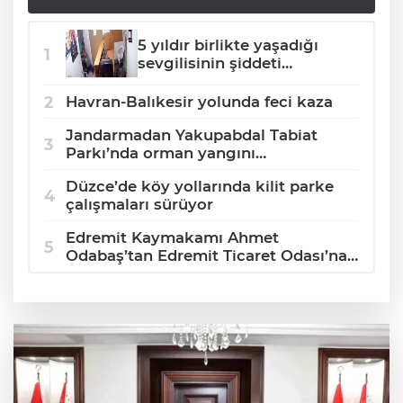
5 yıldır birlikte yaşadığı
sevgilisinin şiddeti
kamerada
Havran-Balıkesir yolunda feci kaza
Jandarmadan Yakupabdal Tabiat
Parkı’nda orman yangını
bilgilendirmesi
Düzce’de köy yollarında kilit parke
çalışmaları sürüyor
Edremit Kaymakamı Ahmet
Odabaş’tan Edremit Ticaret Odası’na
veda ziyareti