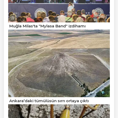
Muğla Milas'ta "Mylasa Band" izdihamı
Ankara’daki tümülüsün sırrı ortaya çıktı