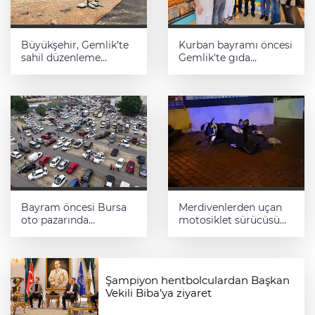
Büyükşehir, Gemlik’te
Kurban bayramı öncesi
sahil düzenleme
Gemlik'te gıda
çalışmalarına hız verdi
denetimleri artırıldı
Bayram öncesi Bursa
Merdivenlerden uçan
oto pazarında
motosiklet sürücüsü
yoğunluk
yaralandı
Şampiyon hentbolculardan Başkan
Vekili Biba’ya ziyaret