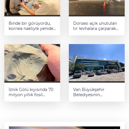
Binde bir görüyordu,
Dorsesi açık unutulan
kornea nakliyle yeniden
tır levhalara çarparak
hayata tutundu
devrildi
İznik Gölü kıyısında 70
Van Büyükşehir
milyon yıllık fosil
Belediyesinin
bulundu
milyonluk yatırımı
yılan hikayesine döndü