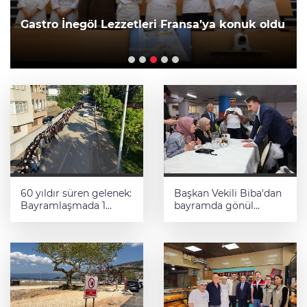
uçtu: 4 yaralı
60 yıldır süren gelenek:
Başkan Vekili Biba'dan
Bayramlaşmada 1
bayramda gönül
kilometrelik kuyruk
ziyaretleri
oluştu