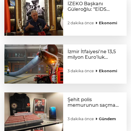
İZEKO Başkanı
Güleroğlu: "EİDS
sistemi ile İzmir’deki
fahiş ilan sayısı yüzde
2 dakika önce
Ekonomi
50 azaldı"
İzmir İtfaiyesi’ne 13,5
milyon Euro’luk
teknoloji yatırımı
3 dakika önce
Ekonomi
Şehit polis
memurunun saçma
isabet eden telefonu
müzede görenleri
3 dakika önce
Gündem
duygulandırıyor