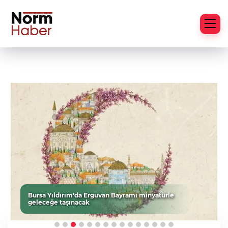
Bursa'da Aslı Hünel’den 'Açıkhava’da müzik
ziyafeti