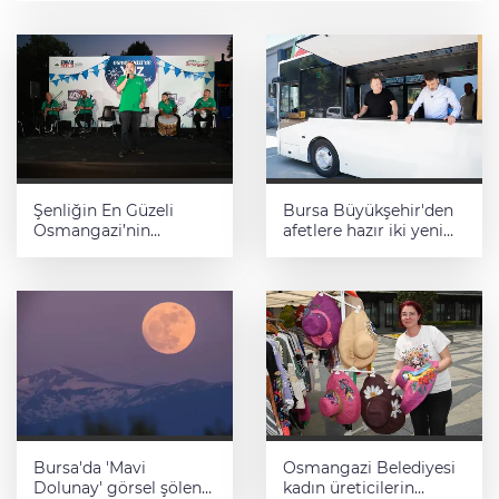
Şenliğin En Güzeli
Bursa Büyükşehir'den
Osmangazi’nin
afetlere hazır iki yeni
Mahallelerinde
mobil araç
Yaşanıyor
Bursa'da 'Mavi
Osmangazi Belediyesi
Dolunay' görsel şölen
kadın üreticilerin