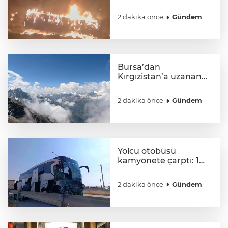
yüklü tır dorsesi
alevlere teslim oldu
2 dakika önce
Gündem
Bursa’dan
Kırgızistan’a uzanan
zirve tırmanışı
2 dakika önce
Gündem
Yolcu otobüsü
kamyonete çarptı: 1
ölü, 15 yaralı
2 dakika önce
Gündem