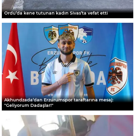
Ordu’da kene tutunan kadın Sivas’ta vefat etti
Akhundzada’dan Erzurumspor taraftarına mesaj:
"Geliyorum Dadaşlar!"