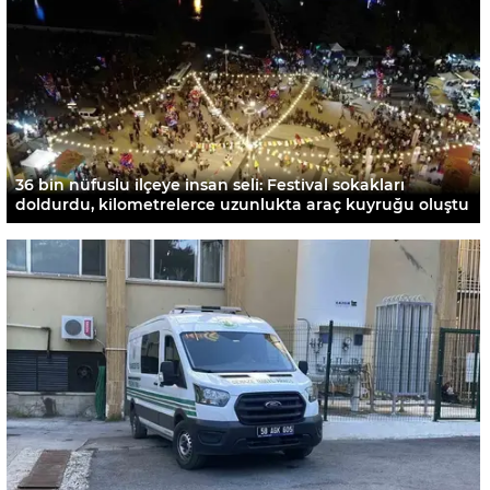
36 bin nüfuslu ilçeye insan seli: Festival sokakları
doldurdu, kilometrelerce uzunlukta araç kuyruğu oluştu