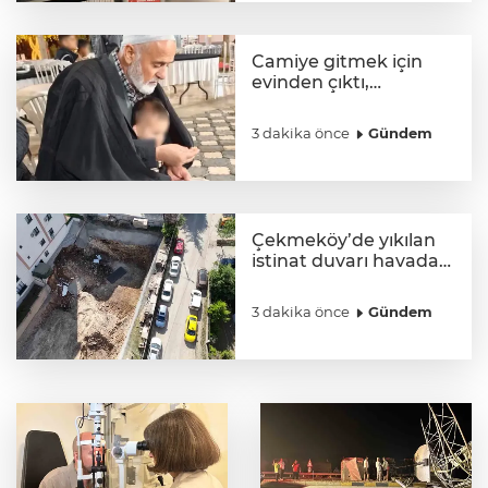
Camiye gitmek için
evinden çıktı,
motosiklet çarpması
sonucu öldü
3 dakika önce
Gündem
Çekmeköy’de yıkılan
istinat duvarı havadan
görüntülendi
3 dakika önce
Gündem