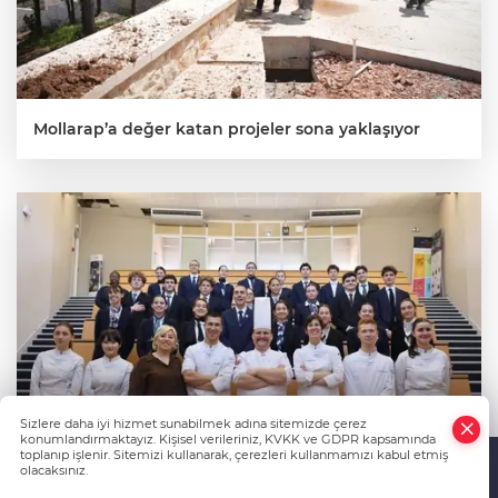
Mollarap’a değer katan projeler sona yaklaşıyor
Sizlere daha iyi hizmet sunabilmek adına sitemizde çerez
konumlandırmaktayız. Kişisel verileriniz, KVKK ve GDPR kapsamında
toplanıp işlenir. Sitemizi kullanarak, çerezleri kullanmamızı kabul etmiş
olacaksınız.
Anasayfa
Haber Ara
Yazarlar