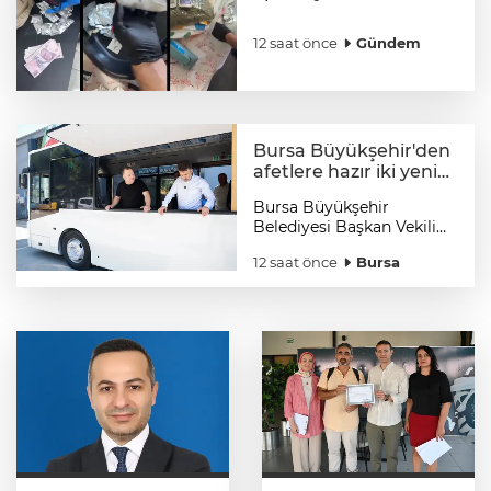
tutuklama
12 saat önce
Gündem
Bursa Büyükşehir'den
afetlere hazır iki yeni
mobil araç
Bursa Büyükşehir
Belediyesi Başkan Vekili
Şahin Biba, olası afetlere
12 saat önce
Bursa
hazırlık planı kapsamında
Büyükşehir ekiplerince
tasarlanan ve imalatı
gerçekleştirilen ‘mobil
ikram’ ve ‘mobil şarj
istasyonu’ araçlarının
yapım çalışmalarını
inceledi.