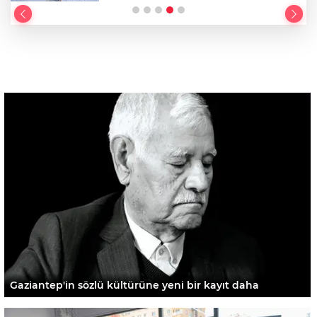
Gaziantep'in sözlü kültürüne yeni bir kayıt daha