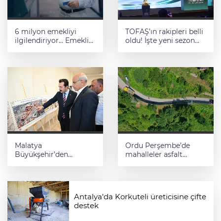
6 milyon emekliyi
TOFAŞ’ın rakipleri belli
ilgilendiriyor... Emekli
oldu! İşte yeni sezon
aylığı fark ödemeleri 7
fikstürü
Ağustos'ta hesaplarda
Malatya
Ordu Perşembe’de
Büyükşehir’den
mahalleler asfalt
Hekimhan’a dev
konforuna kavuştu
yatırım
Antalya'da Korkuteli üreticisine çifte
destek