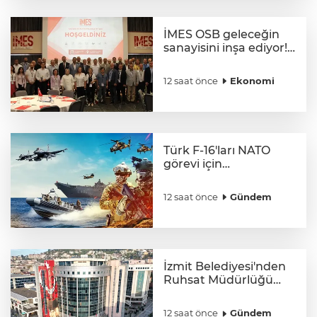
İMES OSB geleceğin
sanayisini inşa ediyor!
Sanayinin geleceği
İMES OSB'de
12 saat önce
Ekonomi
konuşuldu
Türk F-16'ları NATO
görevi için
Estonya'da... MSB yerli
savunma sistemleriyle
12 saat önce
Gündem
güçleniyor
İzmit Belediyesi'nden
Ruhsat Müdürlüğü
iddialarına açıklama
12 saat önce
Gündem