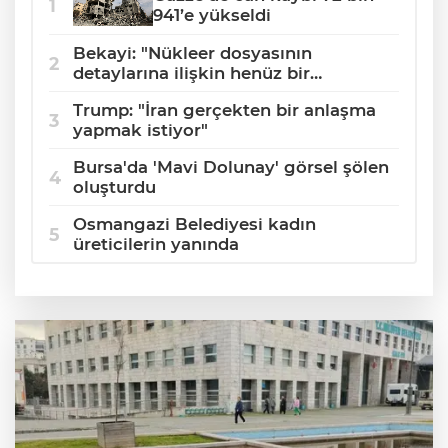
941’e yükseldi
Bekayi: "Nükleer dosyasının
detaylarına ilişkin henüz bir
müzakere yapılmadı"
Trump: "İran gerçekten bir anlaşma
yapmak istiyor"
Bursa'da 'Mavi Dolunay' görsel şölen
oluşturdu
Osmangazi Belediyesi kadın
üreticilerin yanında