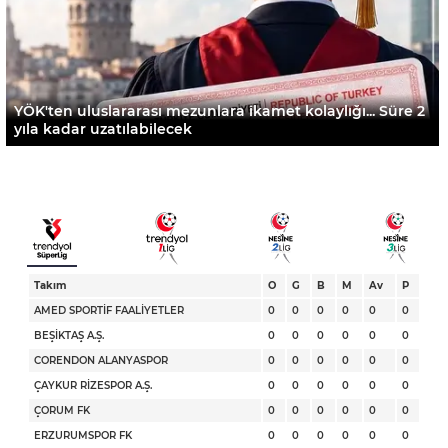
YÖK'ten uluslararası mezunlara ikamet kolaylığı... Süre 2
yıla kadar uzatılabilecek
Takım
O
G
B
M
Av
P
AMED SPORTİF FAALİYETLER
0
0
0
0
0
0
BEŞİKTAŞ A.Ş.
0
0
0
0
0
0
CORENDON ALANYASPOR
0
0
0
0
0
0
ÇAYKUR RİZESPOR A.Ş.
0
0
0
0
0
0
ÇORUM FK
0
0
0
0
0
0
ERZURUMSPOR FK
0
0
0
0
0
0