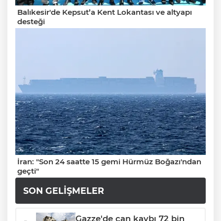
Balıkesir'de Kepsut’a Kent Lokantası ve altyapı
desteği
İran: "Son 24 saatte 15 gemi Hürmüz Boğazı'ndan
geçti"
SON GELIŞMELER
Gazze'de can kaybı 72 bin