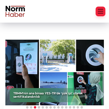
TBMM'nin ana binası YES-TR'de 'çok iyi' olarak
sertifikalandırıldı