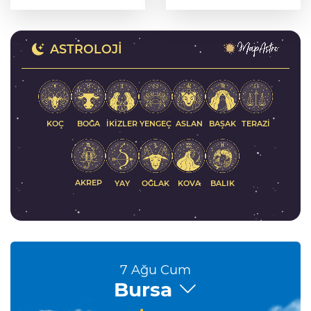
Arabistan yolcusu
Bursa’nın kalkınma
yolculuğunda yeni
dönem
ASTROLOJI
KOÇ
İKIZLER
YENGEÇ
ASLAN
BAŞAK
BOĞA
TERAZI
AKREP
YAY
KOVA
BALIK
OĞLAK
7 Ağu Cum
Bursa