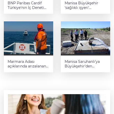
BNP Paribas Cardif
Manisa Büyükşehir
Türkiye'nin İç Denetim
'sağlıklı işyeri'
Direktörü Mustafa
sertifikasına kavuştu
Güneş oldu
Marmara Adası
Manisa Saruhanlı’ya
açıklarında arızalanan
Büyükşehir’den
tekne kurtarıldı
tarımsal destek