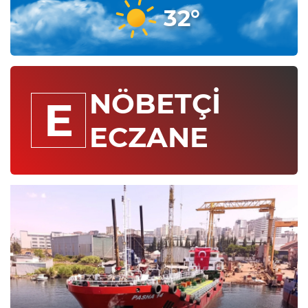
32°
NÖBETÇİ
E
ECZANE