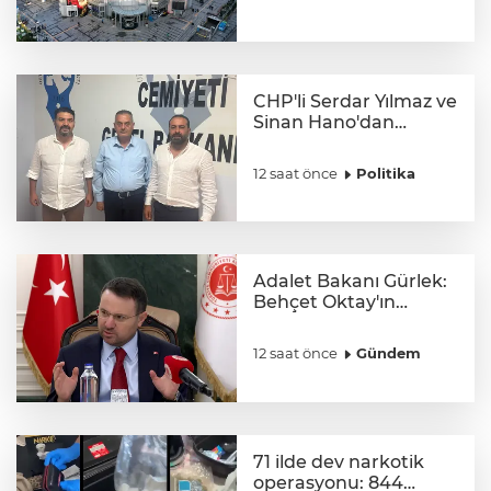
CHP'li Serdar Yılmaz ve
Sinan Hano'dan
OGC’ye ziyaret
12 saat önce
Politika
Adalet Bakanı Gürlek:
Behçet Oktay'ın
şüpheli ölümü yeniden
kapsamlı şekilde
12 saat önce
Gündem
incelenecek
71 ilde dev narkotik
operasyonu: 844