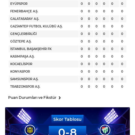
EYÜPSPOR
0
0
0
0
0
0
FENERBAHÇE A.Ş.
0
0
0
0
0
0
GALATASARAY A.Ş.
0
0
0
0
0
0
GAZİANTEP FUTBOL KULÜBÜ A.Ş.
0
0
0
0
0
0
GENÇLERBİRLİĞİ
0
0
0
0
0
0
GÖZTEPE A.Ş.
0
0
0
0
0
0
İSTANBUL BAŞAKŞEHİR FK
0
0
0
0
0
0
KASIMPAŞA A.Ş.
0
0
0
0
0
0
KOCAELİSPOR
0
0
0
0
0
0
KONYASPOR
0
0
0
0
0
0
SAMSUNSPOR A.Ş.
0
0
0
0
0
0
TRABZONSPOR A.Ş.
0
0
0
0
0
0
›
Puan Durumları ve Fikstür
Skor Tablosu
0
8