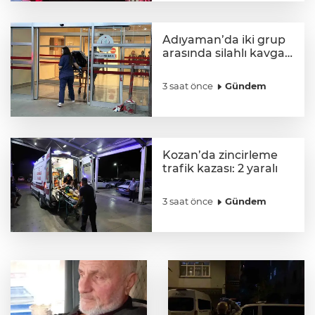
Adıyaman’da iki grup
arasında silahlı kavga:
3 yaralı
3 saat önce
Gündem
Kozan’da zincirleme
trafik kazası: 2 yaralı
3 saat önce
Gündem