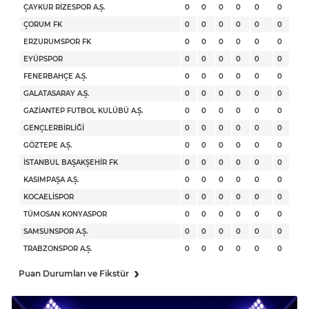
ÇAYKUR RİZESPOR A.Ş.
0
0
0
0
0
0
ÇORUM FK
0
0
0
0
0
0
ERZURUMSPOR FK
0
0
0
0
0
0
EYÜPSPOR
0
0
0
0
0
0
FENERBAHÇE A.Ş.
0
0
0
0
0
0
GALATASARAY A.Ş.
0
0
0
0
0
0
GAZİANTEP FUTBOL KULÜBÜ A.Ş.
0
0
0
0
0
0
GENÇLERBİRLİĞİ
0
0
0
0
0
0
GÖZTEPE A.Ş.
0
0
0
0
0
0
İSTANBUL BAŞAKŞEHİR FK
0
0
0
0
0
0
KASIMPAŞA A.Ş.
0
0
0
0
0
0
KOCAELİSPOR
0
0
0
0
0
0
TÜMOSAN KONYASPOR
0
0
0
0
0
0
SAMSUNSPOR A.Ş.
0
0
0
0
0
0
TRABZONSPOR A.Ş.
0
0
0
0
0
0
›
Puan Durumları ve Fikstür