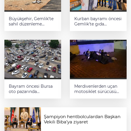
Büyükşehir, Gemlik’te
Kurban bayramı öncesi
sahil düzenleme
Gemlik'te gıda
çalışmalarına hız verdi
denetimleri artırıldı
Bayram öncesi Bursa
Merdivenlerden uçan
oto pazarında
motosiklet sürücüsü
yoğunluk
yaralandı
Şampiyon hentbolculardan Başkan
Vekili Biba’ya ziyaret