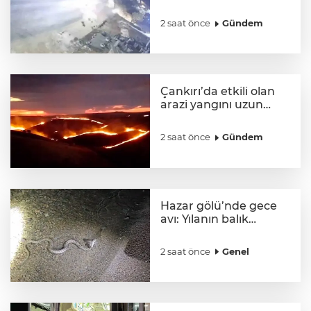
otomobil AVM’nin
otoparkına yuvarlandı
2 saat önce
Gündem
Çankırı’da etkili olan
arazi yangını uzun
uğraşlar sonucu
kontrol altına alındı
2 saat önce
Gündem
Hazar gölü’nde gece
avı: Yılanın balık
avladığı anlar
kamerada
2 saat önce
Genel