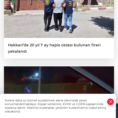
Hakkari’de 20 yıl 7 ay hapis cezası bulunan firari
yakalandı
Sizlere daha iyi hizmet sunabilmek adına sitemizde çerez
konumlandırmaktayız. Kişisel verileriniz, KVKK ve GDPR kapsamında
toplanıp işlenir. Sitemizi kullanarak, çerezleri kullanmamızı kabul etmiş
olacaksınız.
Anasayfa
Haber Ara
Yazarlar