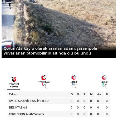
Çorum’da kayıp olarak aranan adam, şarampole
yuvarlanan otomobilinin altında ölü bulundu
Takım
O
G
B
M
Av
P
AMED SPORTİF FAALİYETLER
0
0
0
0
0
0
BEŞİKTAŞ A.Ş.
0
0
0
0
0
0
CORENDON ALANYASPOR
0
0
0
0
0
0