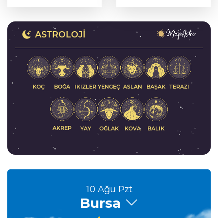
oluşturdu
yanında
ASTROLOJI
KOÇ
İKIZLER
YENGEÇ
ASLAN
BAŞAK
BOĞA
TERAZI
AKREP
YAY
KOVA
BALIK
OĞLAK
10 Ağu Pzt
Bursa