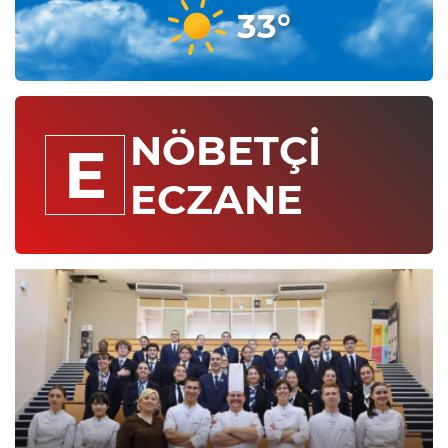
33°
NÖBETÇİ
E
ECZANE