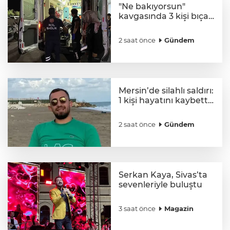
"Ne bakıyorsun"
kavgasında 3 kişi bıçak
ve silahla yaralandı
2 saat önce
Gündem
Mersin’de silahlı saldırı:
1 kişi hayatını kaybetti,
1 kişi yaralandı
2 saat önce
Gündem
Serkan Kaya, Sivas’ta
sevenleriyle buluştu
3 saat önce
Magazin