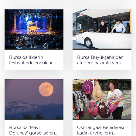
Bursa'da ilklerin
Bursa Büyükşehir'den
festivalinde çocuklar
afetlere hazır iki yeni
da şen şakrak
mobil araç
Bursa'da 'Mavi
Osmangazi Belediyesi
Dolunay' görsel şölen
kadın üreticilerin