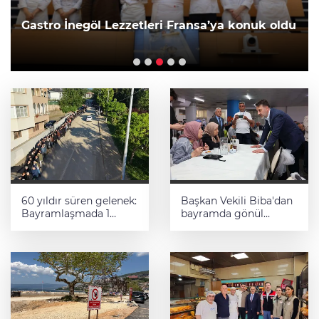
Gastro İnegöl Lezzetleri Fransa’ya konuk oldu
60 yıldır süren gelenek:
Başkan Vekili Biba'dan
Bayramlaşmada 1
bayramda gönül
kilometrelik kuyruk
ziyaretleri
oluştu