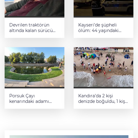
Devrilen traktörün
Kayseri’de şüpheli
altında kalan sürücü
ölüm: 44 yaşındaki
hayatını kaybetti
adam mutfakta ölü
bulundu
Porsuk Çayı
Kandıra’da 2 kişi
kenarındaki adamı
denizde boğuldu, 1 kişi
"Sizlere gelsin" diyerek
kayıp
suya itti