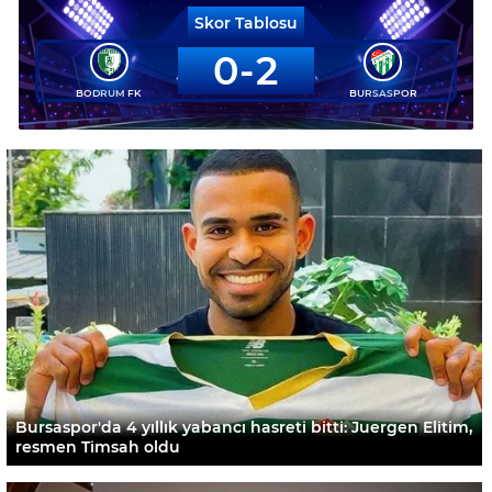
Skor Tablosu
0
2
BODRUM FK
BURSASPOR
Bursaspor'da 4 yıllık yabancı hasreti bitti: Juergen Elitim,
resmen Timsah oldu