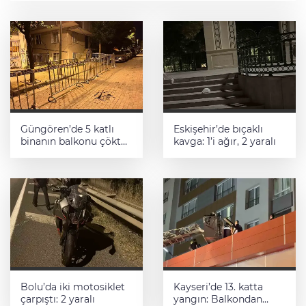
Güngören’de 5 katlı
Eskişehir’de bıçaklı
binanın balkonu çöktü:
kavga: 1’i ağır, 2 yaralı
Binanın çevresi
bariyerle kapatıldı
Bolu’da iki motosiklet
Kayseri’de 13. katta
çarpıştı: 2 yaralı
yangın: Balkondan