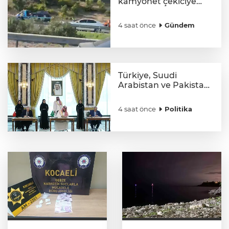
kamyonet çekiciye
çarptı!
4 saat önce
Gündem
Türkiye, Suudi
Arabistan ve Pakistan
arasındaki tarihi
savunma anlaşması
4 saat önce
Politika
dünya basınında