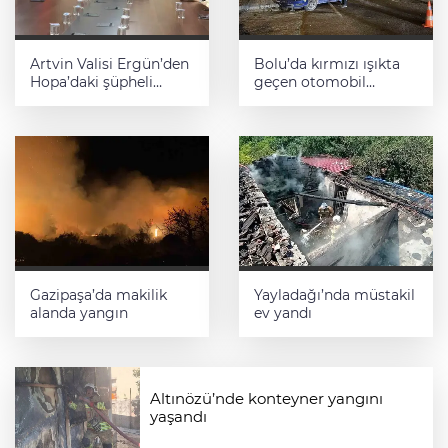
Artvin Valisi Ergün’den
Bolu’da kırmızı ışıkta
Hopa’daki şüpheli
geçen otomobil
cisim ile ilgili açıklama:
kamyonla çarpıştı
"Endişe edilecek bir
durum yok, yol yeniden
trafiğe açıldı"
Gazipaşa’da makilik
Yayladağı’nda müstakil
alanda yangın
ev yandı
Altınözü’nde konteyner yangını
yaşandı