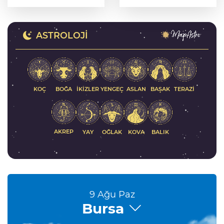
düşen ev sahibi
hayatını kaybetti
ASTROLOJI
KOÇ
İKIZLER
YENGEÇ
ASLAN
BAŞAK
BOĞA
TERAZI
AKREP
YAY
KOVA
BALIK
OĞLAK
9 Ağu Paz
Bursa