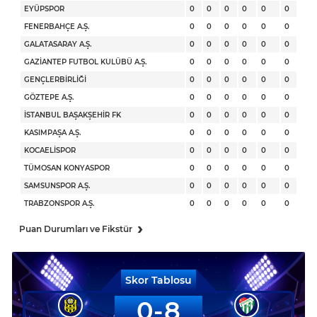
EYÜPSPOR
0
0
0
0
0
0
FENERBAHÇE A.Ş.
0
0
0
0
0
0
GALATASARAY A.Ş.
0
0
0
0
0
0
GAZİANTEP FUTBOL KULÜBÜ A.Ş.
0
0
0
0
0
0
GENÇLERBİRLİĞİ
0
0
0
0
0
0
GÖZTEPE A.Ş.
0
0
0
0
0
0
İSTANBUL BAŞAKŞEHİR FK
0
0
0
0
0
0
KASIMPAŞA A.Ş.
0
0
0
0
0
0
KOCAELİSPOR
0
0
0
0
0
0
TÜMOSAN KONYASPOR
0
0
0
0
0
0
SAMSUNSPOR A.Ş.
0
0
0
0
0
0
TRABZONSPOR A.Ş.
0
0
0
0
0
0
›
Puan Durumları ve Fikstür
Skor Tablosu
0
8