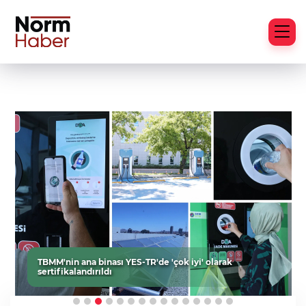
TBMM'nin ana binası YES-TR'de 'çok iyi' olarak
sertifikalandırıldı