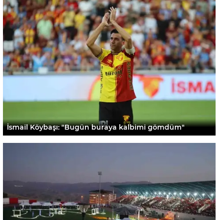
İsmail Köybaşı: "Bugün buraya kalbimi gömdüm"