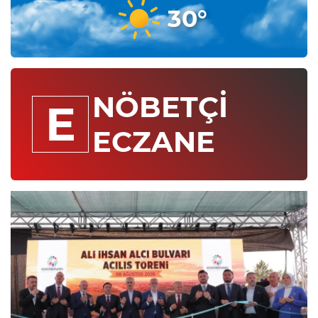
30°
NÖBETÇİ
E
ECZANE