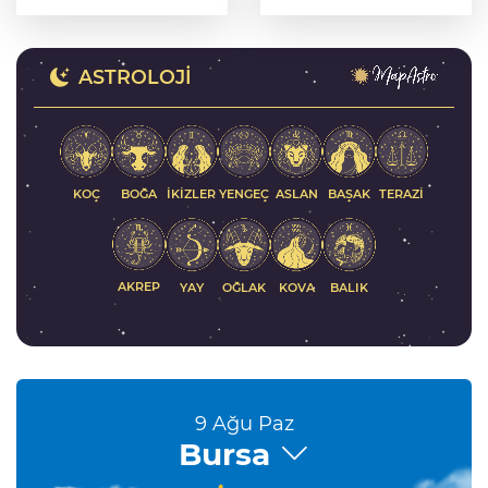
uygulama
hayran bırakıyor
ASTROLOJI
KOÇ
İKIZLER
YENGEÇ
ASLAN
BAŞAK
BOĞA
TERAZI
AKREP
YAY
KOVA
BALIK
OĞLAK
9 Ağu Paz
Bursa