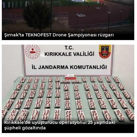
Şırnak’ta TEKNOFEST Drone Şampiyonası rüzgarı
Kırıkkale’de uyuşturucu operasyonu: 25 yaşındaki
şüpheli gözaltında