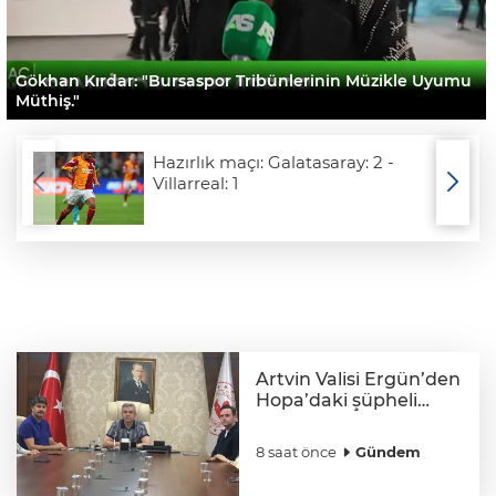
Gökhan Kırdar: "Bursaspor Tribünlerinin Müzikle Uyumu
Müthiş."
Hazırlık maçı: Galatasaray: 2 -
Villarreal: 1
Artvin Valisi Ergün’den
Hopa’daki şüpheli
cisim ile ilgili açıklama:
"Endişe edilecek bir
8 saat önce
Gündem
durum yok, yol
yeniden trafiğe açıldı"