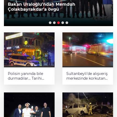
Bakan Uraloğlu'ndan Memduh
Çolakbayrakdar'a övgü
Polisin yanında bile
Sultanbeyli’de alışveriş
durmadılar… Tarihi
merkezinde korkutan
Arapşükrü Sokağı’nda
yangın
kavga kamerada