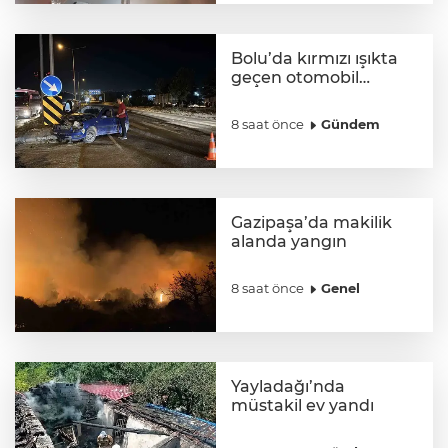
Bolu’da kırmızı ışıkta
geçen otomobil
kamyonla çarpıştı
8 saat önce
Gündem
Gazipaşa’da makilik
alanda yangın
8 saat önce
Genel
Yayladağı’nda
müstakil ev yandı