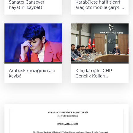
Sanatçı Cansever
Karabük’te hafif ticari
hayatını kaybetti
araç otomobile çarptı:
7 yaralı
Arabesk müziğinin acı
Kılıçdaroğlu, CHP
kaybı!
Gençlik Kolları
yönetimiyle buluştu