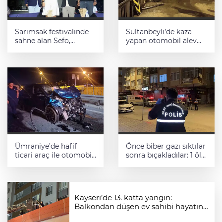
Sarımsak festivalinde
Sultanbeyli’de kaza
sahne alan Sefo,
yapan otomobil alev
binlerce vatandaşa
aldı: Sürücü ve araç
unutulmaz bir gece
sahipleri arasında
yaşattı
tartışma çıktı
Ümraniye’de hafif
Önce biber gazı sıktılar
ticari araç ile otomobil
sonra bıçakladılar: 1 ölü,
çarpıştı: 4’ü ağır, 6
1 yaralı
yaralı
Kayseri’de 13. katta yangın:
Balkondan düşen ev sahibi hayatını
kaybetti