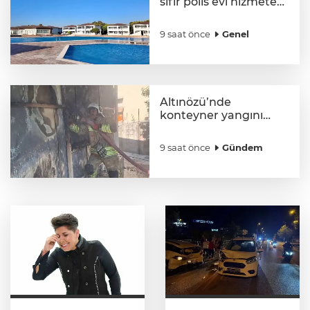
sıfır polis evi hizmete
açılıyor
9 saat önce
Genel
Altınözü’nde
konteyner yangını
yaşandı
9 saat önce
Gündem