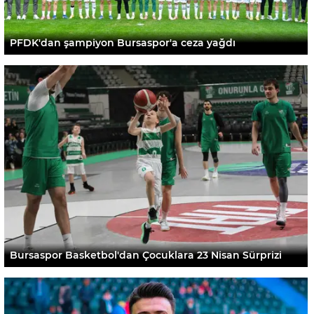
PFDK'dan şampiyon Bursaspor'a ceza yağdı
Bursaspor Basketbol'dan Çocuklara 23 Nisan Sürprizi