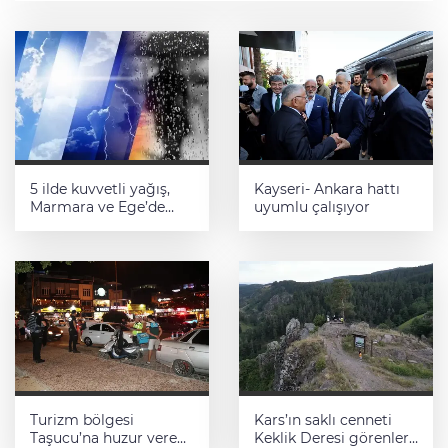
5 ilde kuvvetli yağış,
Kayseri- Ankara hattı
Marmara ve Ege’de
uyumlu çalışıyor
rüzgar alarmı!
Turizm bölgesi
Kars’ın saklı cenneti
Taşucu’na huzur veren
Keklik Deresi görenleri