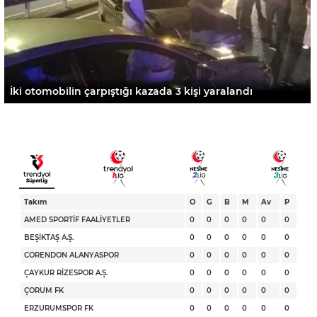
İki otomobilin çarpıştığı kazada 3 kişi yaralandı
Takım
O
G
B
M
Av
P
AMED SPORTİF FAALİYETLER
0
0
0
0
0
0
BEŞİKTAŞ A.Ş.
0
0
0
0
0
0
CORENDON ALANYASPOR
0
0
0
0
0
0
ÇAYKUR RİZESPOR A.Ş.
0
0
0
0
0
0
ÇORUM FK
0
0
0
0
0
0
ERZURUMSPOR FK
0
0
0
0
0
0