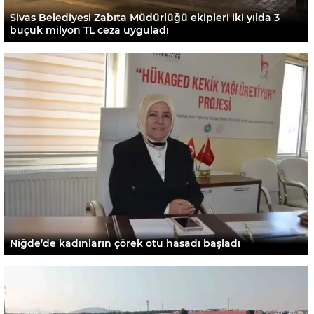
Sivas Belediyesi Zabıta Müdürlüğü ekipleri iki yılda 3
buçuk milyon TL ceza uyguladı
Niğde’de kadınların çörek otu hasadı başladı