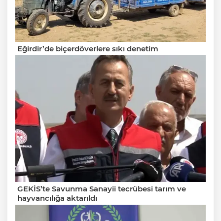
Eğirdir’de biçerdöverlere sıkı denetim
GEKİS’te Savunma Sanayii tecrübesi tarım ve
hayvancılığa aktarıldı