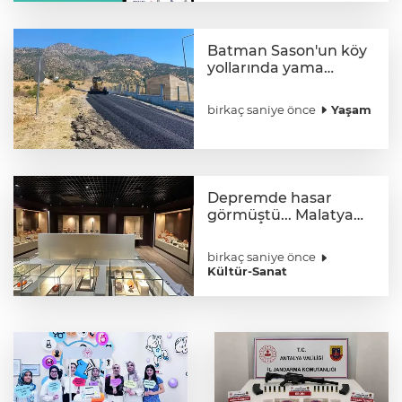
Batman Sason'un köy
yollarında yama
çalışmaları sürüyor
birkaç saniye önce
Yaşam
Depremde hasar
görmüştü... Malatya
Arkeoloji Müzesi
yenilendi
birkaç saniye önce
Kültür-Sanat