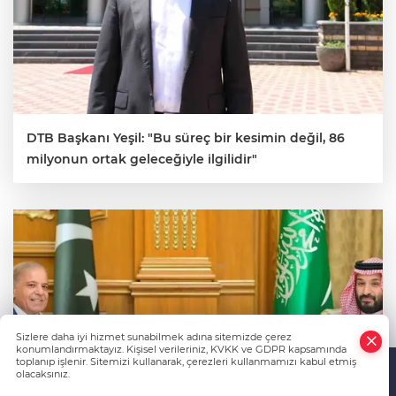
DTB Başkanı Yeşil: "Bu süreç bir kesimin değil, 86
milyonun ortak geleceğiyle ilgilidir"
Sizlere daha iyi hizmet sunabilmek adına sitemizde çerez
konumlandırmaktayız. Kişisel verileriniz, KVKK ve GDPR kapsamında
toplanıp işlenir. Sitemizi kullanarak, çerezleri kullanmamızı kabul etmiş
olacaksınız.
Anasayfa
Haber Ara
Yazarlar