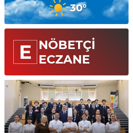
30°
NÖBETÇİ
E
ECZANE