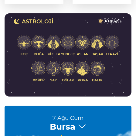
oluşturdu
yanında
ASTROLOJI
KOÇ
İKIZLER
YENGEÇ
ASLAN
BAŞAK
BOĞA
TERAZI
AKREP
YAY
KOVA
BALIK
OĞLAK
7 Ağu Cum
Bursa