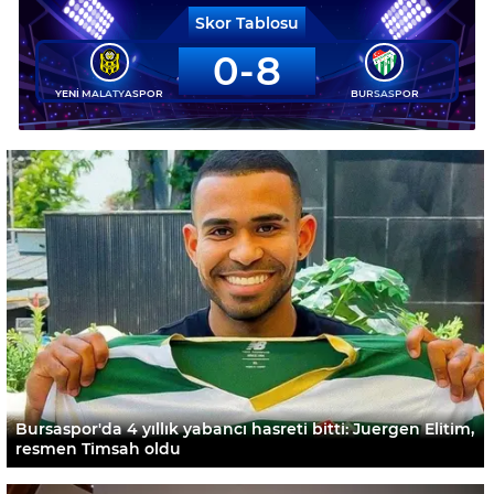
Skor Tablosu
0
8
YENİ MALATYASPOR
BURSASPOR
Bursaspor'da 4 yıllık yabancı hasreti bitti: Juergen Elitim,
resmen Timsah oldu