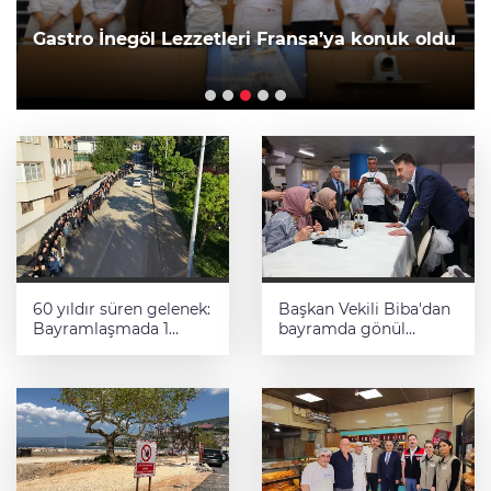
Gastro İnegöl Lezzetleri Fransa’ya konuk oldu
60 yıldır süren gelenek:
Başkan Vekili Biba'dan
Bayramlaşmada 1
bayramda gönül
kilometrelik kuyruk
ziyaretleri
oluştu