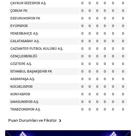
ÇAYKUR RİZESPOR A.Ş.
0
0
0
0
0
0
ÇORUM FK
0
0
0
0
0
0
ERZURUMSPOR FK
0
0
0
0
0
0
EYÜPSPOR
0
0
0
0
0
0
FENERBAHÇE A.Ş.
0
0
0
0
0
0
GALATASARAY A.Ş.
0
0
0
0
0
0
GAZİANTEP FUTBOL KULÜBÜ A.Ş.
0
0
0
0
0
0
GENÇLERBİRLİĞİ
0
0
0
0
0
0
GÖZTEPE A.Ş.
0
0
0
0
0
0
İSTANBUL BAŞAKŞEHİR FK
0
0
0
0
0
0
KASIMPAŞA A.Ş.
0
0
0
0
0
0
KOCAELİSPOR
0
0
0
0
0
0
KONYASPOR
0
0
0
0
0
0
SAMSUNSPOR A.Ş.
0
0
0
0
0
0
TRABZONSPOR A.Ş.
0
0
0
0
0
0
›
Puan Durumları ve Fikstür