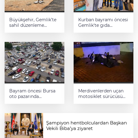
Büyükşehir, Gemlik’te
Kurban bayramı öncesi
sahil düzenleme
Gemlik'te gıda
çalışmalarına hız verdi
denetimleri artırıldı
Bayram öncesi Bursa
Merdivenlerden uçan
oto pazarında
motosiklet sürücüsü
yoğunluk
yaralandı
Şampiyon hentbolculardan Başkan
Vekili Biba’ya ziyaret