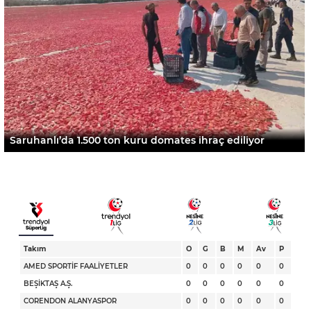
Saruhanlı’da 1.500 ton kuru domates ihraç ediliyor
Takım
O
G
B
M
Av
P
AMED SPORTİF FAALİYETLER
0
0
0
0
0
0
BEŞİKTAŞ A.Ş.
0
0
0
0
0
0
CORENDON ALANYASPOR
0
0
0
0
0
0