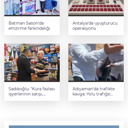
Batman Sason'da
Antalya’da uyuşturucu
emzirme farkındalığı
operasyonu
Sadıkoğlu: "Kura fazlası
Adıyaman’da trafikte
işyerlerinin satışı,
kavga: Yolu trafiğe
kirada olan ve
kapatıp saldırmaya
konteynerde mücadele
çalıştılar
eden işletmelere
olmalı"