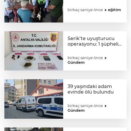
metruk yapılara geçit
yok
birkaç saniye önce
eğitim
Serik’te uyuşturucu
operasyonu: 1 şüpheli
tutuklandı
birkaç saniye önce
Gündem
39 yaşındaki adam
evinde ölü bulundu
birkaç saniye önce
Gündem