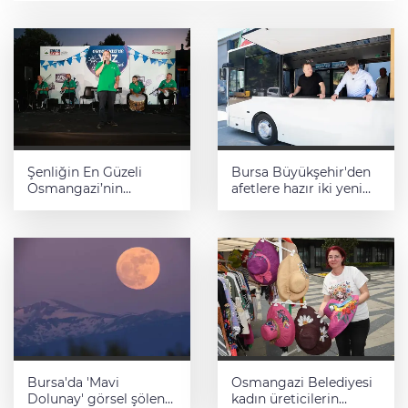
Şenliğin En Güzeli
Bursa Büyükşehir'den
Osmangazi’nin
afetlere hazır iki yeni
Mahallelerinde
mobil araç
Yaşanıyor
Bursa'da 'Mavi
Osmangazi Belediyesi
Dolunay' görsel şölen
kadın üreticilerin