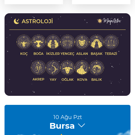
oluşturdu
yanında
ASTROLOJI
KOÇ
İKIZLER
YENGEÇ
ASLAN
BAŞAK
BOĞA
TERAZI
AKREP
YAY
KOVA
BALIK
OĞLAK
10 Ağu Pzt
Bursa