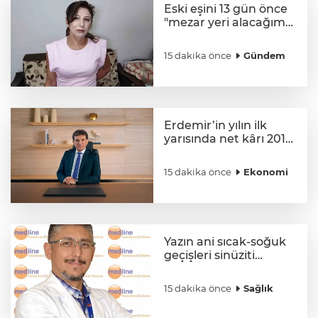
Eski eşini 13 gün önce
"mezar yeri alacağım"
diyerek tehdit etmişti:
8 yerinden bıçakladı
15 dakika önce
Gündem
Erdemir’in yılın ilk
yarısında net kârı 201
milyon dolar oldu
15 dakika önce
Ekonomi
Yazın ani sıcak-soğuk
geçişleri sinüziti
tetikliyor
15 dakika önce
Sağlık