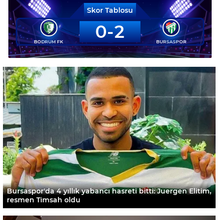
Skor Tablosu
0
2
BODRUM FK
BURSASPOR
Bursaspor'da 4 yıllık yabancı hasreti bitti: Juergen Elitim,
resmen Timsah oldu