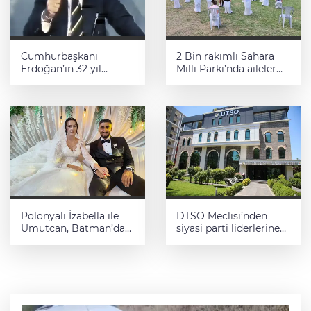
Cumhurbaşkanı
2 Bin rakımlı Sahara
Erdoğan’ın 32 yıl
Milli Parkı’nda aileler
önceki konuşması gün
doğayla buluştu
yüzüne çıktı
Polonyalı İzabella ile
DTSO Meclisi’nden
Umutcan, Batman’da
siyasi parti liderlerine
dünyaevine girdi
’Çerçeve Yasa’ çağrısı