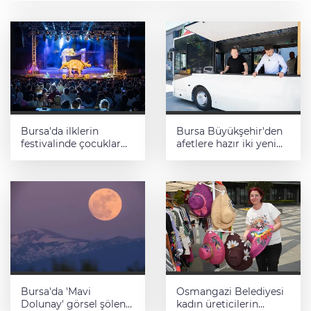
Bursa'da ilklerin
Bursa Büyükşehir'den
festivalinde çocuklar
afetlere hazır iki yeni
da şen şakrak
mobil araç
Bursa'da 'Mavi
Osmangazi Belediyesi
Dolunay' görsel şölen
kadın üreticilerin