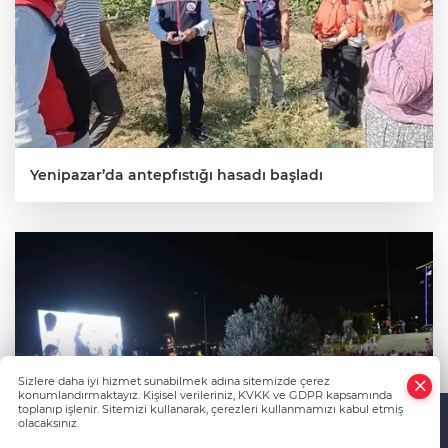
Yenipazar’da antepfıstığı hasadı başladı
Sizlere daha iyi hizmet sunabilmek adına sitemizde çerez
konumlandırmaktayız. Kişisel verileriniz, KVKK ve GDPR kapsamında
toplanıp işlenir. Sitemizi kullanarak, çerezleri kullanmamızı kabul etmiş
olacaksınız.
Anasayfa
Haber Ara
Yazarlar