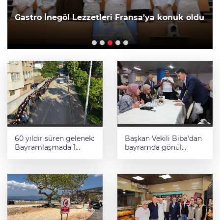
Gastro İnegöl Lezzetleri Fransa’ya konuk oldu
60 yıldır süren gelenek:
Başkan Vekili Biba'dan
Bayramlaşmada 1
bayramda gönül
kilometrelik kuyruk
ziyaretleri
oluştu