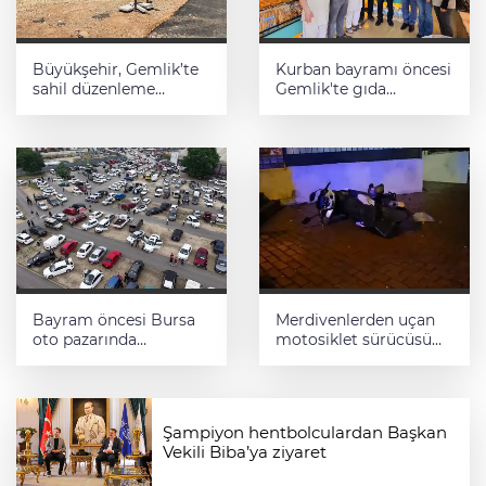
Büyükşehir, Gemlik’te
Kurban bayramı öncesi
sahil düzenleme
Gemlik'te gıda
çalışmalarına hız verdi
denetimleri artırıldı
Bayram öncesi Bursa
Merdivenlerden uçan
oto pazarında
motosiklet sürücüsü
yoğunluk
yaralandı
Şampiyon hentbolculardan Başkan
Vekili Biba’ya ziyaret