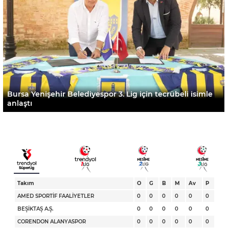
Bursa Yenişehir Belediyespor 3. Lig için tecrübeli isimle
anlaştı
Takım
O
G
B
M
Av
P
AMED SPORTİF FAALİYETLER
0
0
0
0
0
0
BEŞİKTAŞ A.Ş.
0
0
0
0
0
0
CORENDON ALANYASPOR
0
0
0
0
0
0