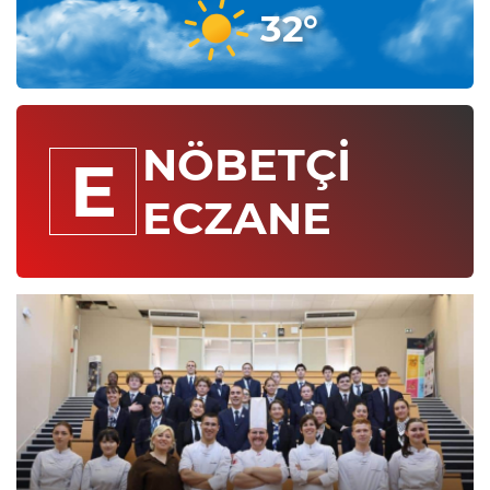
32°
NÖBETÇİ
E
ECZANE