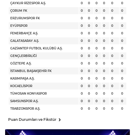
ÇAYKUR RİZESPOR A.Ş.
0
0
0
0
0
0
ÇORUM FK
0
0
0
0
0
0
ERZURUMSPOR FK
0
0
0
0
0
0
EYÜPSPOR
0
0
0
0
0
0
FENERBAHÇE A.Ş.
0
0
0
0
0
0
GALATASARAY A.Ş.
0
0
0
0
0
0
GAZİANTEP FUTBOL KULÜBÜ A.Ş.
0
0
0
0
0
0
GENÇLERBİRLİĞİ
0
0
0
0
0
0
GÖZTEPE A.Ş.
0
0
0
0
0
0
İSTANBUL BAŞAKŞEHİR FK
0
0
0
0
0
0
KASIMPAŞA A.Ş.
0
0
0
0
0
0
KOCAELİSPOR
0
0
0
0
0
0
TÜMOSAN KONYASPOR
0
0
0
0
0
0
SAMSUNSPOR A.Ş.
0
0
0
0
0
0
TRABZONSPOR A.Ş.
0
0
0
0
0
0
›
Puan Durumları ve Fikstür